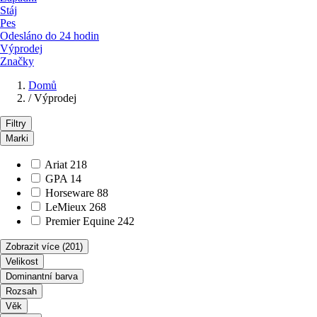
Stáj
Pes
Odesláno do 24 hodin
Výprodej
Značky
Domů
/
Výprodej
Filtry
Marki
Ariat
218
GPA
14
Horseware
88
LeMieux
268
Premier Equine
242
Zobrazit více
(201)
Velikost
Dominantní barva
Rozsah
Věk