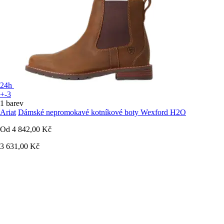
24h
+-3
1 barev
Ariat
Dámské nepromokavé kotníkové boty Wexford H2O
Od
4 842,00 Kč
3 631,00 Kč