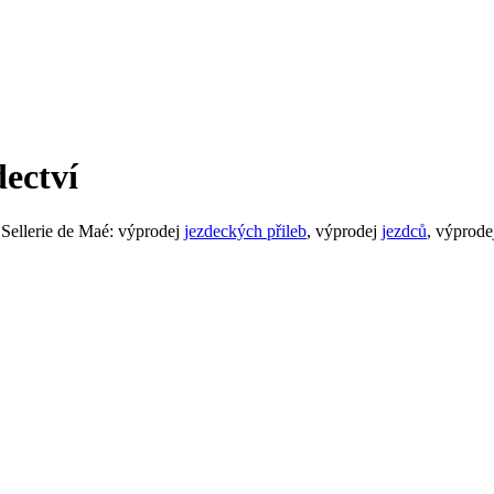
dectví
 Sellerie de Maé: výprodej
jezdeckých přileb
, výprodej
jezdců
, výprod