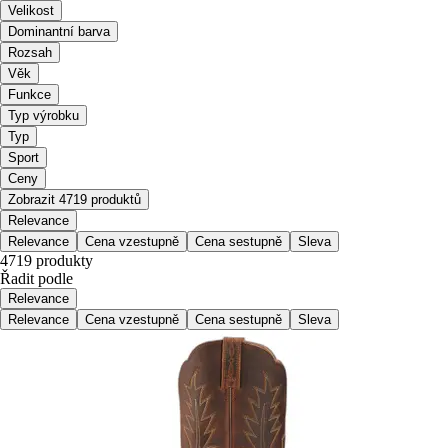
Velikost
Dominantní barva
Rozsah
Věk
Funkce
Typ výrobku
Typ
Sport
Ceny
Zobrazit 4719 produktů
Relevance
Relevance
Cena vzestupně
Cena sestupně
Sleva
4719 produkty
Řadit podle
Relevance
Relevance
Cena vzestupně
Cena sestupně
Sleva