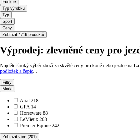
Funkce
Typ výrobku
Typ
Sport
Ceny
Zobrazit 4719 produktů
Výprodej: zlevněné ceny pro jez
Najděte široký výběr zboží za skvělé ceny pro koně nebo jezdce na La
podložek a čepic
...
Filtry
Marki
Ariat
218
GPA
14
Horseware
88
LeMieux
268
Premier Equine
242
Zobrazit více
(201)