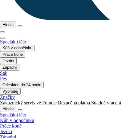
Hledat
Speciální léto
Kůň v odpočinku
Práce koně
Jezdci
Západní
Stáj
Pes
Odesláno do 24 hodin
Výprodej
Značky
Zákaznický servis ve Francie
Bezpečná platba
Snadné vracení
Hledat
Speciální léto
Kůň v odpočinku
Práce koně
Jezdci
Západní