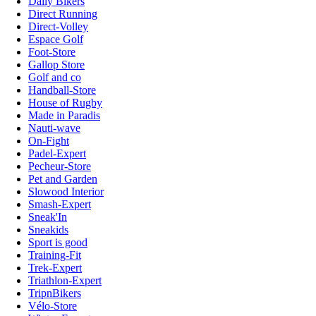
Daily Bikers
Direct Running
Direct-Volley
Espace Golf
Foot-Store
Gallop Store
Golf and co
Handball-Store
House of Rugby
Made in Paradis
Nauti-wave
On-Fight
Padel-Expert
Pecheur-Store
Pet and Garden
Slowood Interior
Smash-Expert
Sneak'In
Sneakids
Sport is good
Training-Fit
Trek-Expert
Triathlon-Expert
TripnBikers
Vélo-Store