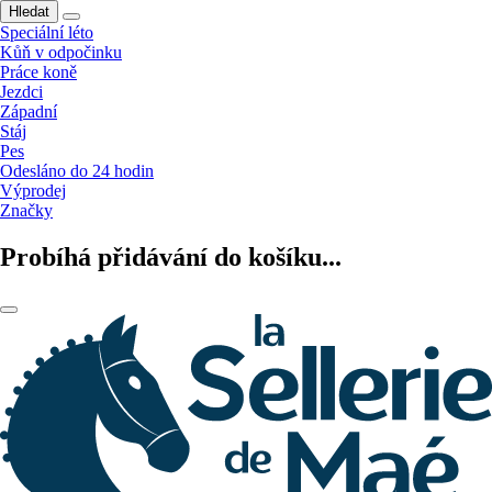
Hledat
Speciální léto
Kůň v odpočinku
Práce koně
Jezdci
Západní
Stáj
Pes
Odesláno do 24 hodin
Výprodej
Značky
Probíhá přidávání do košíku...