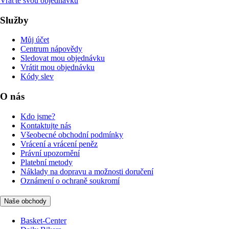
Vraťte svou objednávku
Služby
Můj účet
Centrum nápovědy
Sledovat mou objednávku
Vrátit mou objednávku
Kódy slev
O nás
Kdo jsme?
Kontaktujte nás
Všeobecné obchodní podmínky
Vrácení a vrácení peněz
Právní upozornění
Platební metody
Náklady na dopravu a možnosti doručení
Oznámení o ochraně soukromí
Naše obchody
Basket-Center