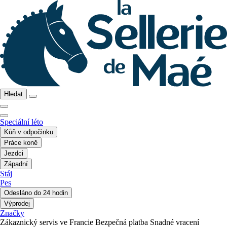
Hledat
Speciální léto
Kůň v odpočinku
Práce koně
Jezdci
Západní
Stáj
Pes
Odesláno do 24 hodin
Výprodej
Značky
Zákaznický servis ve Francie
Bezpečná platba
Snadné vracení