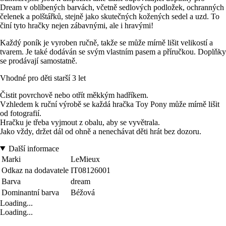
Dream v oblíbených barvách, včetně sedlových podložek, ochranných
čelenek a polštářků, stejně jako skutečných kožených sedel a uzd. To
činí tyto hračky nejen zábavnými, ale i hravými!
Každý poník je vyroben ručně, takže se může mírně lišit velikostí a
tvarem. Je také dodáván se svým vlastním pasem a příručkou. Doplňky
se prodávají samostatně.
Vhodné pro děti starší 3 let
Čistit povrchově nebo otřít měkkým hadříkem.
Vzhledem k ruční výrobě se každá hračka Toy Pony může mírně lišit
od fotografií.
Hračku je třeba vyjmout z obalu, aby se vyvětrala.
Jako vždy, držet dál od ohně a nenechávat děti hrát bez dozoru.
Další informace
Marki
LeMieux
Odkaz na dodavatele
IT08126001
Barva
dream
Dominantní barva
Béžová
Loading...
Loading...