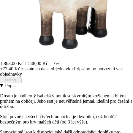
1 863,00 Kč
1 548,00 Kč
-17%
+77,40 Kč
ziskate na dalsi objednavku
Pripsano po potvrzeni vasi
objednavky
Loading...
Popis
Dream je nádherný isabelský poník se skvrnitým kožichem a bílým
pruhém na obličeji. Jeho srst je neuvěřitelně jemná, ideální pro česání a
údržbu.
Stojí pevně na všech čtyřech nohách a je flexibilní, což ho dělá
bezpečným pro hry malých dětí (od 3 let výše).
Samozřejmě jsou k dispozici také další odpovídající doplňky pro