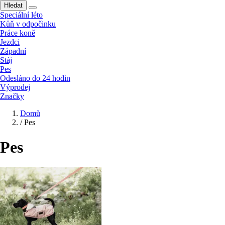
Hledat
Speciální léto
Kůň v odpočinku
Práce koně
Jezdci
Západní
Stáj
Pes
Odesláno do 24 hodin
Výprodej
Značky
Domů
/
Pes
Pes