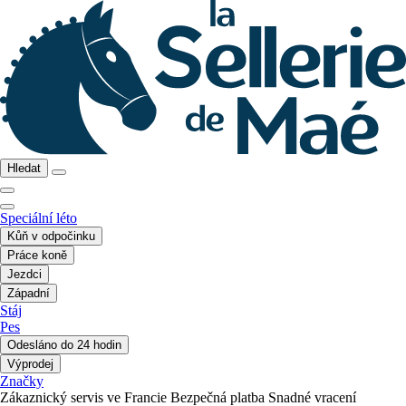
Hledat
Speciální léto
Kůň v odpočinku
Práce koně
Jezdci
Západní
Stáj
Pes
Odesláno do 24 hodin
Výprodej
Značky
Zákaznický servis ve Francie
Bezpečná platba
Snadné vracení