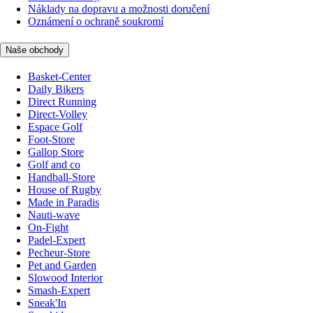
Náklady na dopravu a možnosti doručení
Oznámení o ochraně soukromí
Naše obchody
Basket-Center
Daily Bikers
Direct Running
Direct-Volley
Espace Golf
Foot-Store
Gallop Store
Golf and co
Handball-Store
House of Rugby
Made in Paradis
Nauti-wave
On-Fight
Padel-Expert
Pecheur-Store
Pet and Garden
Slowood Interior
Smash-Expert
Sneak'In