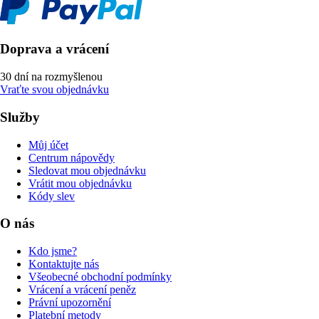
Doprava a vrácení
30 dní na rozmyšlenou
Vraťte svou objednávku
Služby
Můj účet
Centrum nápovědy
Sledovat mou objednávku
Vrátit mou objednávku
Kódy slev
O nás
Kdo jsme?
Kontaktujte nás
Všeobecné obchodní podmínky
Vrácení a vrácení peněz
Právní upozornění
Platební metody