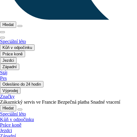
Hledat
Speciální léto
Kůň v odpočinku
Práce koně
Jezdci
Západní
Stáj
Pes
Odesláno do 24 hodin
Výprodej
Značky
Zákaznický servis ve Francie
Bezpečná platba
Snadné vracení
Hledat
Speciální léto
Kůň v odpočinku
Práce koně
Jezdci
Západní