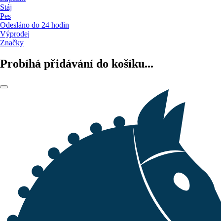
Stáj
Pes
Odesláno do 24 hodin
Výprodej
Značky
Probíhá přidávání do košíku...