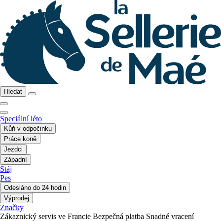
Hledat
Speciální léto
Kůň v odpočinku
Práce koně
Jezdci
Západní
Stáj
Pes
Odesláno do 24 hodin
Výprodej
Značky
Zákaznický servis ve Francie
Bezpečná platba
Snadné vracení