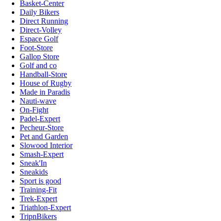
Basket-Center
Daily Bikers
Direct Running
Direct-Volley
Espace Golf
Foot-Store
Gallop Store
Golf and co
Handball-Store
House of Rugby
Made in Paradis
Nauti-wave
On-Fight
Padel-Expert
Pecheur-Store
Pet and Garden
Slowood Interior
Smash-Expert
Sneak'In
Sneakids
Sport is good
Training-Fit
Trek-Expert
Triathlon-Expert
TripnBikers