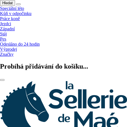
Hledat
Speciální léto
Kůň v odpočinku
Práce koně
Jezdci
Západní
Stáj
Pes
Odesláno do 24 hodin
Výprodej
Značky
Probíhá přidávání do košíku...