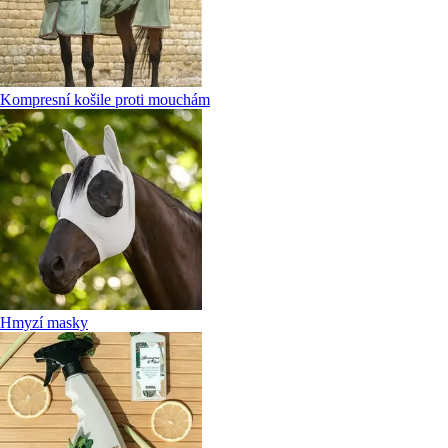
Kompresní košile proti mouchám
Hmyzí masky