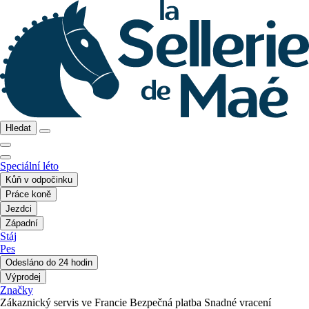
Hledat
Speciální léto
Kůň v odpočinku
Práce koně
Jezdci
Západní
Stáj
Pes
Odesláno do 24 hodin
Výprodej
Značky
Zákaznický servis ve Francie
Bezpečná platba
Snadné vracení