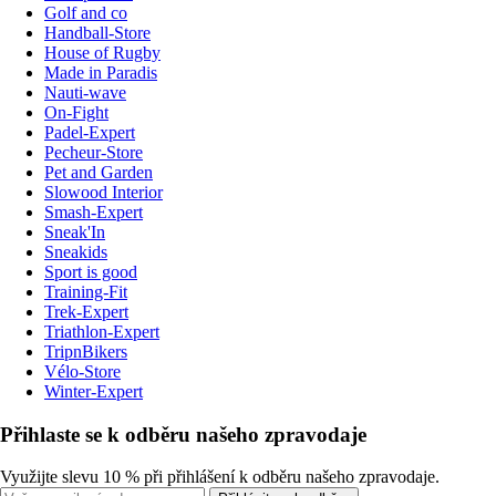
Golf and co
Handball-Store
House of Rugby
Made in Paradis
Nauti-wave
On-Fight
Padel-Expert
Pecheur-Store
Pet and Garden
Slowood Interior
Smash-Expert
Sneak'In
Sneakids
Sport is good
Training-Fit
Trek-Expert
Triathlon-Expert
TripnBikers
Vélo-Store
Winter-Expert
Přihlaste se k odběru našeho zpravodaje
Využijte slevu 10 % při přihlášení k odběru našeho zpravodaje.