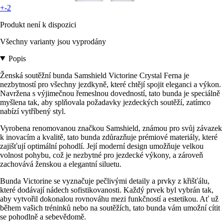
+-2
Produkt není k dispozici
Všechny varianty jsou vyprodány
Popis
Ženská soutěžní bunda Samshield Victorine Crystal Ferna je
nezbytností pro všechny jezdkyně, které chtějí spojit eleganci a výkon.
Navržena s výjimečnou řemeslnou dovedností, tato bunda je speciálně
myšlena tak, aby splňovala požadavky jezdeckých soutěží, zatímco
nabízí vytříbený styl.
Vyrobena renomovanou značkou Samshield, známou pro svůj závazek
k inovacím a kvalitě, tato bunda zdůrazňuje prémiové materiály, které
zajišťují optimální pohodlí. Její moderní design umožňuje velkou
volnost pohybu, což je nezbytné pro jezdecké výkony, a zároveň
zachovává ženskou a elegantní siluetu.
Bunda Victorine se vyznačuje pečlivými detaily a prvky z křišťálu,
které dodávají nádech sofistikovanosti. Každý prvek byl vybrán tak,
aby vytvořil dokonalou rovnováhu mezi funkčností a estetikou. Ať už
během vašich tréninků nebo na soutěžích, tato bunda vám umožní cítit
se pohodlně a sebevědomě.