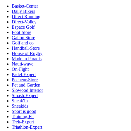
Basket-Center
Daily Bikers
Direct Running
Direct-Volley
Espace Golf
Foot-Store
Gallop Store
Golf and co
Handball-Store
House of Rugby
Made in Paradis
Nauti-wave
On-Fight
Padel-Expert
Pecheur-Store
Pet and Garden
Slowood Interior
Smash-Expert
Sneak'In
Sneakids
Sport is good
Training-Fit
Trek-Expert
Triathlon-Expert