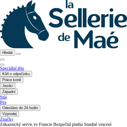
Hledat
Speciální léto
Kůň v odpočinku
Práce koně
Jezdci
Západní
Stáj
Pes
Odesláno do 24 hodin
Výprodej
Značky
Zákaznický servis ve Francie
Bezpečná platba
Snadné vracení