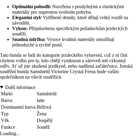
Optimální pohodlí:
Navržena s prodyšnými a elastickými
materiály pro naprostou svobodu pohybu.
Elegantní styl:
Vytříbené detaily, které dělají velký rozdíl na
závodišti.
Výkon:
Přizpůsobena specifickým požadavkům jezdeckých
soutěží.
Snadná údržba:
Vysoce kvalitní materiály umožňují
jednoduché a rychlé praní.
Tato bunda se řadí do kategorie jezdeckého vybavení, což z ní činí
chytrou volbu pro ty, kdo chtějí vyniknout a zároveň mít výkonný
oděv. Ať už jste zkušená jezdkyně, nebo nadšená začátečnice, ženská
soutěžní bunda Samshield Victorine Crystal Ferna bude vaším
společníkem na všech soutěžích.
Další informace
Marki
Samshield
Barva
latte
Dominantní barva
Béžová
Typ
Žena
Věk
Dospělý
Funkce
Soutěž
Loading...