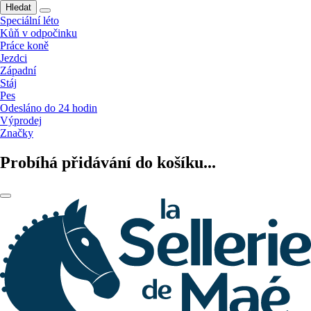
Hledat
Speciální léto
Kůň v odpočinku
Práce koně
Jezdci
Západní
Stáj
Pes
Odesláno do 24 hodin
Výprodej
Značky
Probíhá přidávání do košíku...