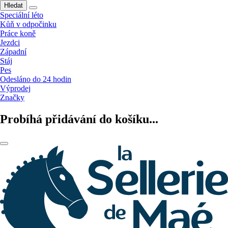
Hledat
Speciální léto
Kůň v odpočinku
Práce koně
Jezdci
Západní
Stáj
Pes
Odesláno do 24 hodin
Výprodej
Značky
Probíhá přidávání do košíku...