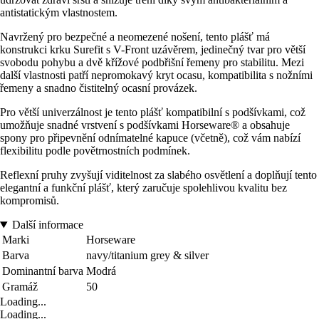
antistatickým vlastnostem.
Navržený pro bezpečné a neomezené nošení, tento plášť má
konstrukci krku Surefit s V-Front uzávěrem, jedinečný tvar pro větší
svobodu pohybu a dvě křížové podbřišní řemeny pro stabilitu. Mezi
další vlastnosti patří nepromokavý kryt ocasu, kompatibilita s nožními
řemeny a snadno čistitelný ocasní provázek.
Pro větší univerzálnost je tento plášť kompatibilní s podšívkami, což
umožňuje snadné vrstvení s podšívkami Horseware® a obsahuje
spony pro připevnění odnímatelné kapuce (včetně), což vám nabízí
flexibilitu podle povětrnostních podmínek.
Reflexní pruhy zvyšují viditelnost za slabého osvětlení a doplňují tento
elegantní a funkční plášť, který zaručuje spolehlivou kvalitu bez
kompromisů.
Další informace
Marki
Horseware
Barva
navy/titanium grey & silver
Dominantní barva
Modrá
Gramáž
50
Loading...
Loading...