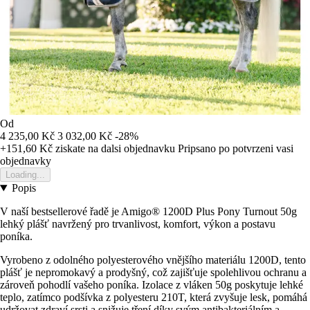
Od
4 235,00 Kč
3 032,00 Kč
-28%
+151,60 Kč
ziskate na dalsi objednavku
Pripsano po potvrzeni vasi
objednavky
Loading...
Popis
V naší bestsellerové řadě je Amigo® 1200D Plus Pony Turnout 50g
lehký plášť navržený pro trvanlivost, komfort, výkon a postavu
poníka.
Vyrobeno z odolného polyesterového vnějšího materiálu 1200D, tento
plášť je nepromokavý a prodyšný, což zajišťuje spolehlivou ochranu a
zároveň pohodlí vašeho poníka. Izolace z vláken 50g poskytuje lehké
teplo, zatímco podšívka z polyesteru 210T, která zvyšuje lesk, pomáhá
udržovat zdraví srsti a snižuje tření díky svým antibakteriálním a