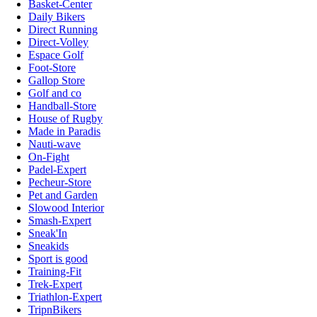
Basket-Center
Daily Bikers
Direct Running
Direct-Volley
Espace Golf
Foot-Store
Gallop Store
Golf and co
Handball-Store
House of Rugby
Made in Paradis
Nauti-wave
On-Fight
Padel-Expert
Pecheur-Store
Pet and Garden
Slowood Interior
Smash-Expert
Sneak'In
Sneakids
Sport is good
Training-Fit
Trek-Expert
Triathlon-Expert
TripnBikers