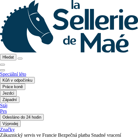
Hledat
Speciální léto
Kůň v odpočinku
Práce koně
Jezdci
Západní
Stáj
Pes
Odesláno do 24 hodin
Výprodej
Značky
Zákaznický servis ve Francie
Bezpečná platba
Snadné vracení