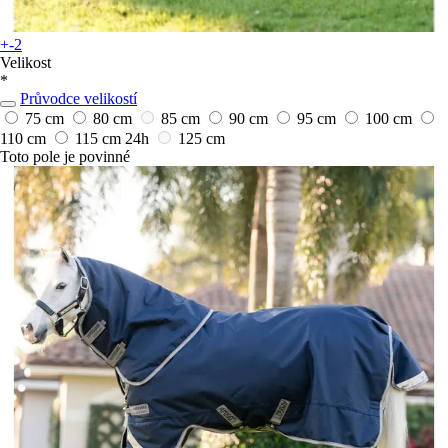
+-2
Velikost
*
Průvodce velikostí
75 cm
80 cm
85 cm
90 cm
95 cm
100 cm
110 cm
115 cm
24h
125 cm
Toto pole je povinné