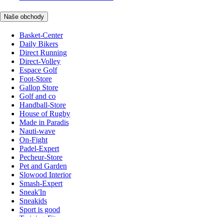
Naše obchody
Basket-Center
Daily Bikers
Direct Running
Direct-Volley
Espace Golf
Foot-Store
Gallop Store
Golf and co
Handball-Store
House of Rugby
Made in Paradis
Nauti-wave
On-Fight
Padel-Expert
Pecheur-Store
Pet and Garden
Slowood Interior
Smash-Expert
Sneak'In
Sneakids
Sport is good