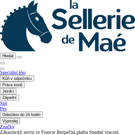
Hledat
Speciální léto
Kůň v odpočinku
Práce koně
Jezdci
Západní
Stáj
Pes
Odesláno do 24 hodin
Výprodej
Značky
Zákaznický servis ve Francie
Bezpečná platba
Snadné vracení