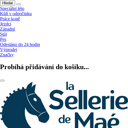
Hledat
Speciální léto
Kůň v odpočinku
Práce koně
Jezdci
Západní
Stáj
Pes
Odesláno do 24 hodin
Výprodej
Značky
Probíhá přidávání do košíku...