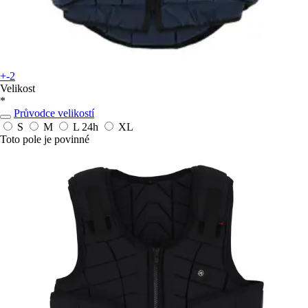
+-2
Velikost
*
Průvodce velikostí
S
M
L
24h
XL
Toto pole je povinné