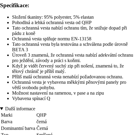
Specifikace:
Složení tkaniny: 95% polyester, 5% elastan
Pohodlná a lehká ochranná vesta od QHP
Tato ochranná vesta nabízí ochranu tím, že snižuje dopad při
pádu z koně
Ochranná vesta splňuje normu EN-13158
Tato ochranná vesta byla testována a schválena podle úrovně
BETA 3
Úroveň 3 znamená, že ochranná vesta nabízí adekvátní ochranu
pro ježdění, závody a práci s koňmi.
Když je vidět červený suchý zip při nošení, znamená to, že
tělový chránič je příliš malý.
Příliš malá ochranná vesta nenabízí požadovanou ochranu.
Ochranná vesta je vybavena měkkými pěnovými panely pro
větší svobodu pohybu.
Možnost nastavení na ramenou, v pase a na zipu
Vybavena spínací Q
Další informace
Marki
QHP
Barva
černá
Dominantní barva
Černá
Typ
Smíšené