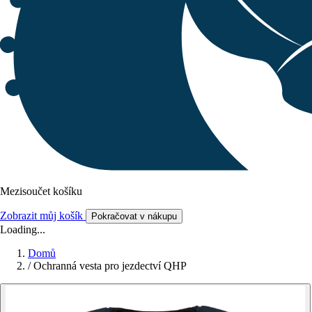
Mezisoučet košíku
Zobrazit můj košík
Pokračovat v nákupu
Loading...
Domů
/
Ochranná vesta pro jezdectví QHP