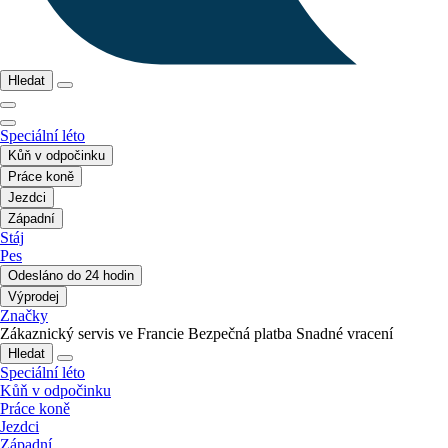
Hledat
Speciální léto
Kůň v odpočinku
Práce koně
Jezdci
Západní
Stáj
Pes
Odesláno do 24 hodin
Výprodej
Značky
Zákaznický servis ve Francie
Bezpečná platba
Snadné vracení
Hledat
Speciální léto
Kůň v odpočinku
Práce koně
Jezdci
Západní