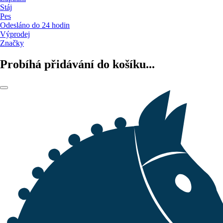
Stáj
Pes
Odesláno do 24 hodin
Výprodej
Značky
Probíhá přidávání do košíku...