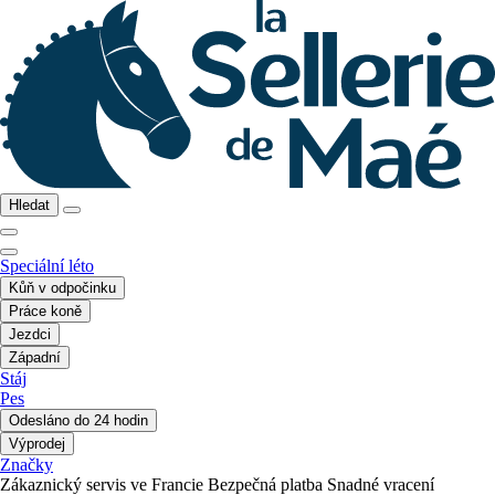
Hledat
Speciální léto
Kůň v odpočinku
Práce koně
Jezdci
Západní
Stáj
Pes
Odesláno do 24 hodin
Výprodej
Značky
Zákaznický servis ve Francie
Bezpečná platba
Snadné vracení