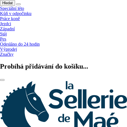
Hledat
Speciální léto
Kůň v odpočinku
Práce koně
Jezdci
Západní
Stáj
Pes
Odesláno do 24 hodin
Výprodej
Značky
Probíhá přidávání do košíku...