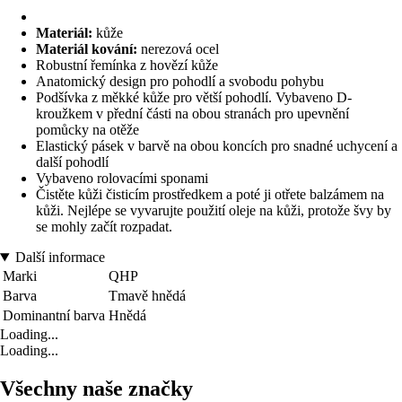
Materiál:
kůže
Materiál kování:
nerezová ocel
Robustní řemínka z hovězí kůže
Anatomický design pro pohodlí a svobodu pohybu
Podšívka z měkké kůže pro větší pohodlí. Vybaveno D-
kroužkem v přední části na obou stranách pro upevnění
pomůcky na otěže
Elastický pásek v barvě na obou koncích pro snadné uchycení a
další pohodlí
Vybaveno rolovacími sponami
Čistěte kůži čisticím prostředkem a poté ji otřete balzámem na
kůži. Nejlépe se vyvarujte použití oleje na kůži, protože švy by
se mohly začít rozpadat.
Další informace
Marki
QHP
Barva
Tmavě hnědá
Dominantní barva
Hnědá
Loading...
Loading...
Všechny naše značky