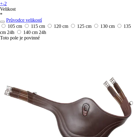
+-2
Velikost
*
Průvodce velikostí
105 cm
115 cm
120 cm
125 cm
130 cm
135
cm
24h
140 cm
24h
Toto pole je povinné