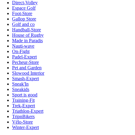
Direct-Volley
Espace Golf
Foot-Store
Gallop Store
Golf and co
Handball-Store
House of Rugby
Made in Paradis
Nauti-wave
On-Fight
Padel-Expert
Pecheur-Store
Pet and Garden
Slowood Interior
Smash-Expert
Sneak'In
Sneakids
Sport is good
Training-Fit
Trek-Expert
Triathlon-Expert
TripnBikers
Vélo-Store
Winter-Expert