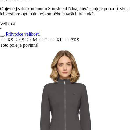
Objevte jezdeckou bundu Samshield Nina, která spojuje pohodlí, styl a
lehkost pro optimální výkon během vašich tréninků.
Velikost
*
Průvodce velikostí
XS
S
M
L
XL
2XS
Toto pole je povinné