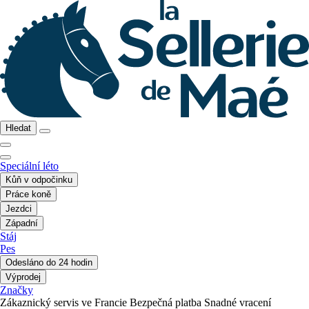
Hledat
Speciální léto
Kůň v odpočinku
Práce koně
Jezdci
Západní
Stáj
Pes
Odesláno do 24 hodin
Výprodej
Značky
Zákaznický servis ve Francie
Bezpečná platba
Snadné vracení