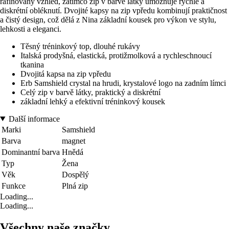
rafinovaný vzhled, zatímco zip v barvě látky umožňuje rychlé a
diskrétní obléknutí. Dvojité kapsy na zip vpředu kombinují praktičnost
a čistý design, což dělá z Nina základní kousek pro výkon ve stylu,
lehkosti a eleganci.
Těsný tréninkový top, dlouhé rukávy
Italská prodyšná, elastická, protižmolková a rychleschnoucí
tkanina
Dvojitá kapsa na zip vpředu
Erb Samshield crystal na hrudi, krystalové logo na zadním límci
Celý zip v barvě látky, praktický a diskrétní
základní lehký a efektivní tréninkový kousek
Další informace
Marki
Samshield
Barva
magnet
Dominantní barva
Hnědá
Typ
Žena
Věk
Dospělý
Funkce
Plná zip
Loading...
Loading...
Všechny naše značky