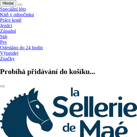
Hledat
Speciální léto
Kůň v odpočinku
Práce koně
Jezdci
Západní
Stáj
Pes
Odesláno do 24 hodin
Výprodej
Značky
Probíhá přidávání do košíku...