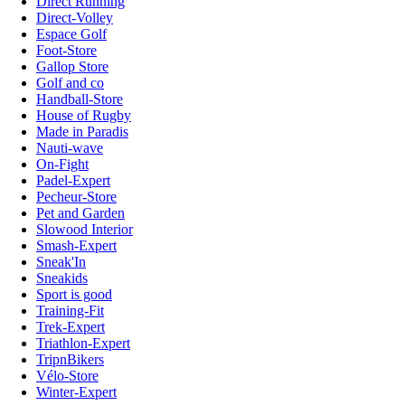
Direct Running
Direct-Volley
Espace Golf
Foot-Store
Gallop Store
Golf and co
Handball-Store
House of Rugby
Made in Paradis
Nauti-wave
On-Fight
Padel-Expert
Pecheur-Store
Pet and Garden
Slowood Interior
Smash-Expert
Sneak'In
Sneakids
Sport is good
Training-Fit
Trek-Expert
Triathlon-Expert
TripnBikers
Vélo-Store
Winter-Expert