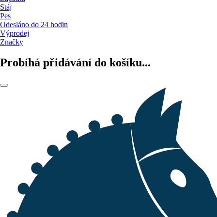
Stáj
Pes
Odesláno do 24 hodin
Výprodej
Značky
Probíhá přidávání do košíku...