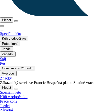
Hledat
Speciální léto
Kůň v odpočinku
Práce koně
Jezdci
Západní
Stáj
Pes
Odesláno do 24 hodin
Výprodej
Značky
Zákaznický servis ve Francie
Bezpečná platba
Snadné vracení
Hledat
Speciální léto
Kůň v odpočinku
Práce koně
Jezdci
Západní