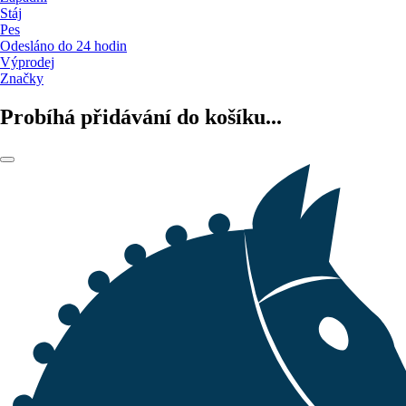
Stáj
Pes
Odesláno do 24 hodin
Výprodej
Značky
Probíhá přidávání do košíku...