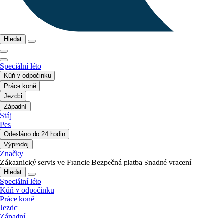
Hledat
Speciální léto
Kůň v odpočinku
Práce koně
Jezdci
Západní
Stáj
Pes
Odesláno do 24 hodin
Výprodej
Značky
Zákaznický servis ve Francie
Bezpečná platba
Snadné vracení
Hledat
Speciální léto
Kůň v odpočinku
Práce koně
Jezdci
Západní