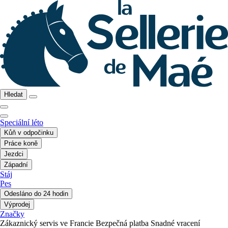
Hledat
Speciální léto
Kůň v odpočinku
Práce koně
Jezdci
Západní
Stáj
Pes
Odesláno do 24 hodin
Výprodej
Značky
Zákaznický servis ve Francie
Bezpečná platba
Snadné vracení