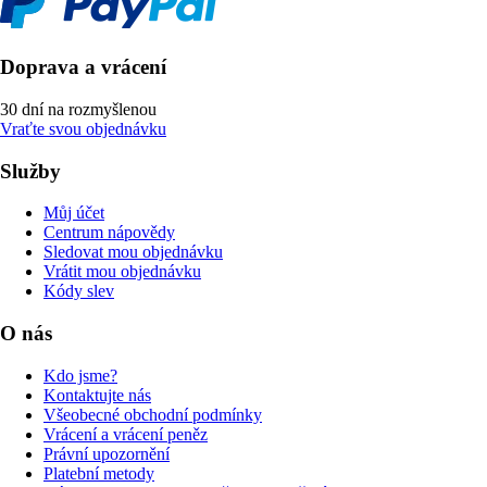
Doprava a vrácení
30 dní na rozmyšlenou
Vraťte svou objednávku
Služby
Můj účet
Centrum nápovědy
Sledovat mou objednávku
Vrátit mou objednávku
Kódy slev
O nás
Kdo jsme?
Kontaktujte nás
Všeobecné obchodní podmínky
Vrácení a vrácení peněz
Právní upozornění
Platební metody