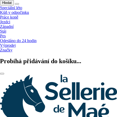
Hledat
Speciální léto
Kůň v odpočinku
Práce koně
Jezdci
Západní
Stáj
Pes
Odesláno do 24 hodin
Výprodej
Značky
Probíhá přidávání do košíku...