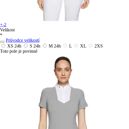
+-2
Velikost
*
Průvodce velikostí
XS
24h
S
24h
M
24h
L
XL
2XS
Toto pole je povinné