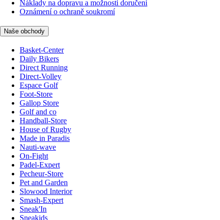
Náklady na dopravu a možnosti doručení
Oznámení o ochraně soukromí
Naše obchody
Basket-Center
Daily Bikers
Direct Running
Direct-Volley
Espace Golf
Foot-Store
Gallop Store
Golf and co
Handball-Store
House of Rugby
Made in Paradis
Nauti-wave
On-Fight
Padel-Expert
Pecheur-Store
Pet and Garden
Slowood Interior
Smash-Expert
Sneak'In
Sneakids