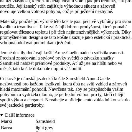
nabízí vlastnosti, které z ní dělají ideální volbu jak pro tréninky, tak pro
soutěže. Její ženský střih zajišťuje výhodnou siluetu a zároveň
dovoluje velkou volnost pohybu, což je při ježdění nezbytné.
Materiály použité při výrobě této košile jsou pečlivě vybírány pro svou
kvalitu a trvanlivost. Také zajišťují dobrou prodyšnost, která pomáhá
regulovat tělesnou teplotu i při těch nejintenzivnějších výkonech. Díky
promyšlenému designu se tato košile ukazuje jako estetická i praktická,
schopná odolávat podmínkám ježdění.
Jemné detaily dodávají košili Anne-Gaelle nádech sofistikovanosti.
Precizní zpracování a stylové prvky svědčí o závazku značky
Samshield nabízet prémiové produkty. Ať už jste na hřišti nebo ve
městě, tato košile dokonale doplní váš outfit.
Celkově je dámská jezdecká košile Samshield Anne-Gaelle
nezbytností pro každou jezdkyni, která dbá na svůj vzhled a zároveň
hledá maximální pohodlí. Navržena tak, aby se přizpůsobila vašim
pohybům a vydržela dlouho, je perfektní volbou pro ty, kteří chtějí
spojit výkon a eleganci. Neváhejte a přidejte tento základní kousek do
své jezdecké garderoby.
Další informace
Marki
Samshield
Barva
light grey