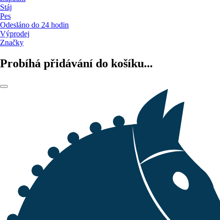
Stáj
Pes
Odesláno do 24 hodin
Výprodej
Značky
Probíhá přidávání do košíku...