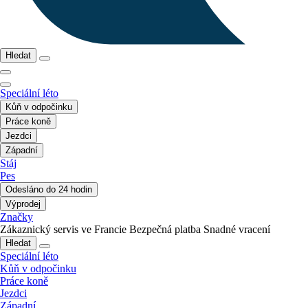
Hledat
Speciální léto
Kůň v odpočinku
Práce koně
Jezdci
Západní
Stáj
Pes
Odesláno do 24 hodin
Výprodej
Značky
Zákaznický servis ve Francie
Bezpečná platba
Snadné vracení
Hledat
Speciální léto
Kůň v odpočinku
Práce koně
Jezdci
Západní