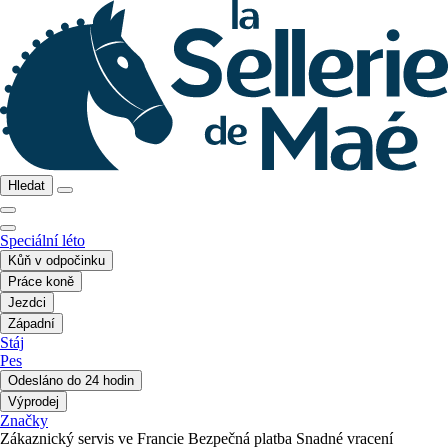
Hledat
Speciální léto
Kůň v odpočinku
Práce koně
Jezdci
Západní
Stáj
Pes
Odesláno do 24 hodin
Výprodej
Značky
Zákaznický servis ve Francie
Bezpečná platba
Snadné vracení