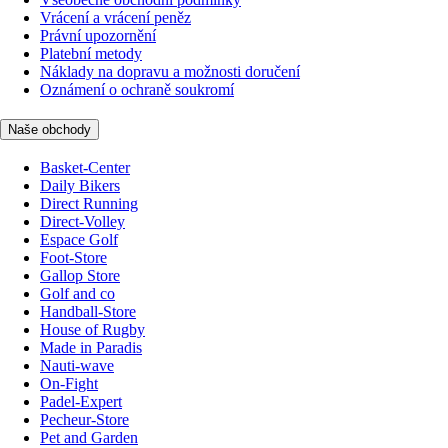
Vrácení a vrácení peněz
Právní upozornění
Platební metody
Náklady na dopravu a možnosti doručení
Oznámení o ochraně soukromí
Naše obchody
Basket-Center
Daily Bikers
Direct Running
Direct-Volley
Espace Golf
Foot-Store
Gallop Store
Golf and co
Handball-Store
House of Rugby
Made in Paradis
Nauti-wave
On-Fight
Padel-Expert
Pecheur-Store
Pet and Garden