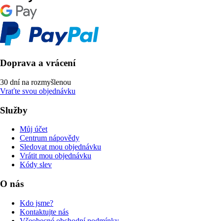
Doprava a vrácení
30 dní na rozmyšlenou
Vraťte svou objednávku
Služby
Můj účet
Centrum nápovědy
Sledovat mou objednávku
Vrátit mou objednávku
Kódy slev
O nás
Kdo jsme?
Kontaktujte nás
Všeobecné obchodní podmínky