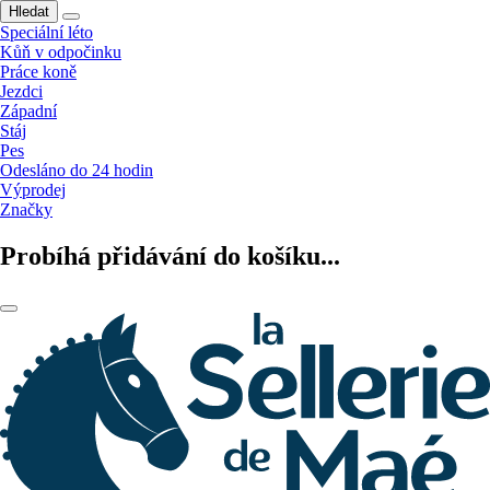
Hledat
Speciální léto
Kůň v odpočinku
Práce koně
Jezdci
Západní
Stáj
Pes
Odesláno do 24 hodin
Výprodej
Značky
Probíhá přidávání do košíku...