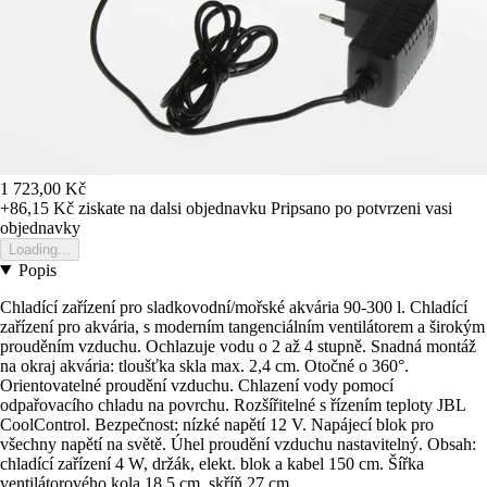
1 723,00 Kč
+86,15 Kč
ziskate na dalsi objednavku
Pripsano po potvrzeni vasi
objednavky
Loading...
Popis
Chladící zařízení pro sladkovodní/mořské akvária 90-300 l. Chladící
zařízení pro akvária, s moderním tangenciálním ventilátorem a širokým
prouděním vzduchu. Ochlazuje vodu o 2 až 4 stupně. Snadná montáž
na okraj akvária: tloušťka skla max. 2,4 cm. Otočné o 360°.
Orientovatelné proudění vzduchu. Chlazení vody pomocí
odpařovacího chladu na povrchu. Rozšířitelné s řízením teploty JBL
CoolControl. Bezpečnost: nízké napětí 12 V. Napájecí blok pro
všechny napětí na světě. Úhel proudění vzduchu nastavitelný. Obsah:
chladící zařízení 4 W, držák, elekt. blok a kabel 150 cm. Šířka
ventilátorového kola 18,5 cm, skříň 27 cm.