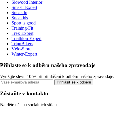
Slowood Interior
Smash-Expert
Sneak'In
Sneakids
Sport is good
Training-Fit
Trek-Expert
Triathlon-Expert
TripnBikers
Vélo-Store
Winter-Expert
Přihlaste se k odběru našeho zpravodaje
Využijte slevu 10 % při přihlášení k odběru našeho zpravodaje.
Přihlásit se k odběru
Zůstaňte v kontaktu
Najděte nás na sociálních sítích