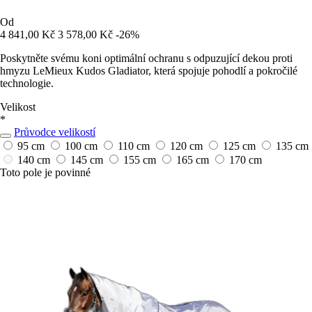
Od
4 841,00 Kč
3 578,00 Kč
-26%
Poskytněte svému koni optimální ochranu s odpuzující dekou proti
hmyzu LeMieux Kudos Gladiator, která spojuje pohodlí a pokročilé
technologie.
Velikost
*
Průvodce velikostí
95 cm
100 cm
110 cm
120 cm
125 cm
135 cm
140 cm
145 cm
155 cm
165 cm
170 cm
Toto pole je povinné