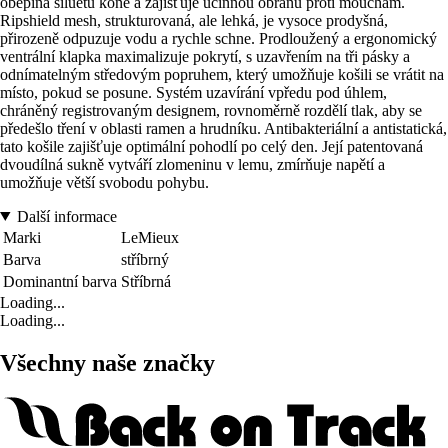
obepíná siluetu koně a zajišťuje účinnou obranu proti mouchám.
Ripshield mesh, strukturovaná, ale lehká, je vysoce prodyšná,
přirozeně odpuzuje vodu a rychle schne. Prodloužený a ergonomický
ventrální klapka maximalizuje pokrytí, s uzavřením na tři pásky a
odnímatelným středovým popruhem, který umožňuje košili se vrátit na
místo, pokud se posune. Systém uzavírání vpředu pod úhlem,
chráněný registrovaným designem, rovnoměrně rozdělí tlak, aby se
předešlo tření v oblasti ramen a hrudníku. Antibakteriální a antistatická,
tato košile zajišťuje optimální pohodlí po celý den. Její patentovaná
dvoudílná sukně vytváří zlomeninu v lemu, zmírňuje napětí a
umožňuje větší svobodu pohybu.
Další informace
Marki
LeMieux
Barva
stříbrný
Dominantní barva
Stříbrná
Loading...
Loading...
Všechny naše značky