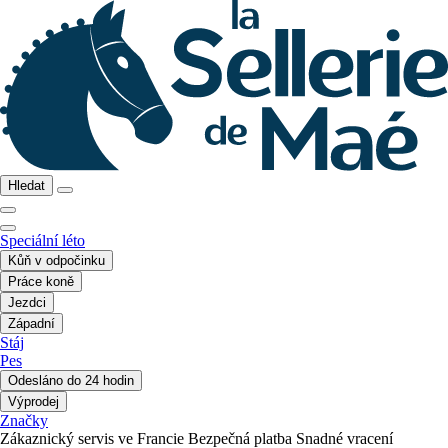
Hledat
Speciální léto
Kůň v odpočinku
Práce koně
Jezdci
Západní
Stáj
Pes
Odesláno do 24 hodin
Výprodej
Značky
Zákaznický servis ve Francie
Bezpečná platba
Snadné vracení