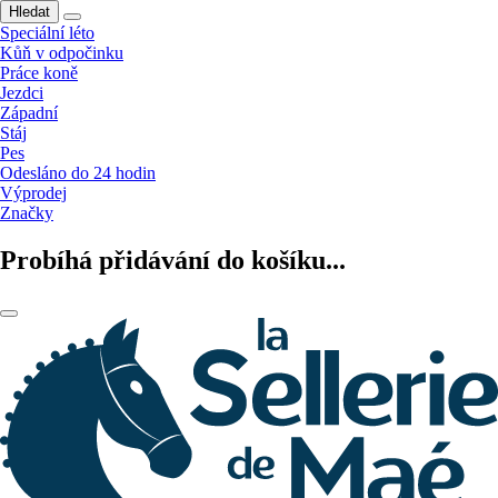
Hledat
Speciální léto
Kůň v odpočinku
Práce koně
Jezdci
Západní
Stáj
Pes
Odesláno do 24 hodin
Výprodej
Značky
Probíhá přidávání do košíku...