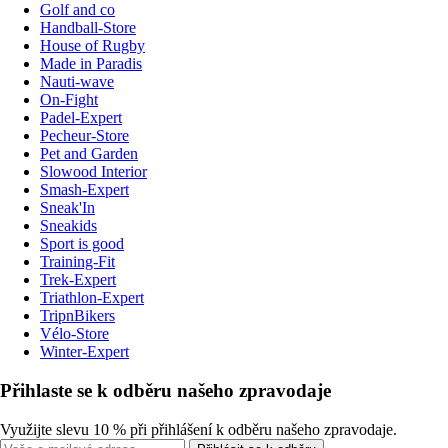
Golf and co
Handball-Store
House of Rugby
Made in Paradis
Nauti-wave
On-Fight
Padel-Expert
Pecheur-Store
Pet and Garden
Slowood Interior
Smash-Expert
Sneak'In
Sneakids
Sport is good
Training-Fit
Trek-Expert
Triathlon-Expert
TripnBikers
Vélo-Store
Winter-Expert
Přihlaste se k odběru našeho zpravodaje
Využijte slevu 10 % při přihlášení k odběru našeho zpravodaje.