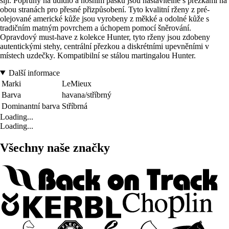
šíji. Popruhy na udidlo a nosním pásku jsou nastavitelné s přezkami na
obou stranách pro přesné přizpůsobení. Tyto kvalitní rženy z pré-
olejované americké kůže jsou vyrobeny z měkké a odolné kůže s
tradičním matným povrchem a úchopem pomocí šněrování.
Opravdový must-have z kolekce Hunter, tyto rženy jsou zdobeny
autentickými stehy, centrální přezkou a diskrétními upevněními v
místech uzdečky. Kompatibilní se stálou martingalou Hunter.
Další informace
Marki
LeMieux
Barva
havana/stříbrný
Dominantní barva
Stříbrná
Loading...
Loading...
Všechny naše značky