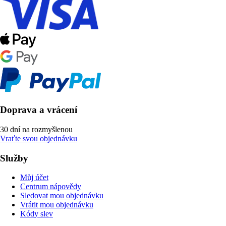
Doprava a vrácení
30 dní na rozmyšlenou
Vraťte svou objednávku
Služby
Můj účet
Centrum nápovědy
Sledovat mou objednávku
Vrátit mou objednávku
Kódy slev