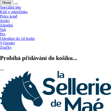
Hledat
Speciální léto
Kůň v odpočinku
Práce koně
Jezdci
Západní
Stáj
Pes
Odesláno do 24 hodin
Výprodej
Značky
Probíhá přidávání do košíku...