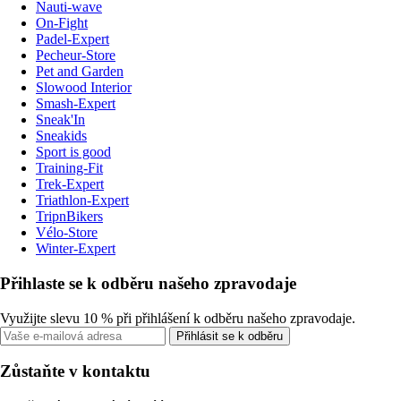
Nauti-wave
On-Fight
Padel-Expert
Pecheur-Store
Pet and Garden
Slowood Interior
Smash-Expert
Sneak'In
Sneakids
Sport is good
Training-Fit
Trek-Expert
Triathlon-Expert
TripnBikers
Vélo-Store
Winter-Expert
Přihlaste se k odběru našeho zpravodaje
Využijte slevu 10 % při přihlášení k odběru našeho zpravodaje.
Přihlásit se k odběru
Zůstaňte v kontaktu