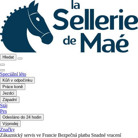
Hledat
Speciální léto
Kůň v odpočinku
Práce koně
Jezdci
Západní
Stáj
Pes
Odesláno do 24 hodin
Výprodej
Značky
Zákaznický servis ve Francie
Bezpečná platba
Snadné vracení