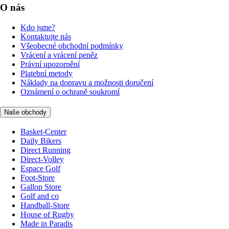
O nás
Kdo jsme?
Kontaktujte nás
Všeobecné obchodní podmínky
Vrácení a vrácení peněz
Právní upozornění
Platební metody
Náklady na dopravu a možnosti doručení
Oznámení o ochraně soukromí
Naše obchody
Basket-Center
Daily Bikers
Direct Running
Direct-Volley
Espace Golf
Foot-Store
Gallop Store
Golf and co
Handball-Store
House of Rugby
Made in Paradis