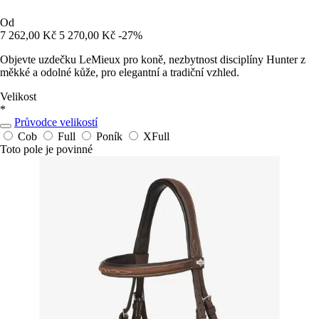
Od
7 262,00 Kč
5 270,00 Kč
-27%
Objevte uzdečku LeMieux pro koně, nezbytnost disciplíny Hunter z
měkké a odolné kůže, pro elegantní a tradiční vzhled.
Velikost
*
Průvodce velikostí
Cob
Full
Poník
XFull
Toto pole je povinné