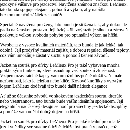
jezdkyně vášnivé pro jezdectví. Navržena známou značkou LeMieux,
tato bunda spojuje eleganci, pohodlí a výkon, aby nabídla
bezkonkurenční zážitek ze soutěže.
Speciálně navržena pro ženy, tato bunda je střižena tak, aby dokonale
padla na ženskou postavu. Její úzký střih zvýrazňuje siluetu a zároveň
poskytuje velkou svobodu pohybu pro optimální výkon na hřišti.
Vyrobena z vysoce kvalitních materiálů, tato bunda je jak lehká, tak
odolná. Její prodyšný materiál zajišťuje dobrou regulaci tělesné teploty,
což vám umožňuje zůstat v suchu a pohodlí během závodů.
Jacket na soutěž pro dívky LeMieux Pro je také vybavena mnoha
praktickými funkcemi, které usnadňují vaši soutěžní zkušenost.
Vzipem uzavíratelné kapsy vám umožní bezpečně uložit vaše malé
nezbytnosti, jako je telefon nebo klíče. Kovové knoflíky s vyrytým
logem LeMieux dodávají této bundě další nádech elegance.
Ať už se účastníte závodů ve skokovém jezdeckém sportu, drezúře
nebo všestrannosti, tato bunda bude vaším ideálním spojencem. Její
elegantní a nadčasový design se hodí pro všechny jezdecké disciplíny
a pomůže vám udělat dobrý dojem na hřišti.
Jacket na soutěž pro dívky LeMieux Pro je také ideální pro mladé
jezdkyně díky své snadné údržbě. Může být praná v pračce, což