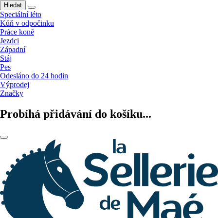
Hledat
Speciální léto
Kůň v odpočinku
Práce koně
Jezdci
Západní
Stáj
Pes
Odesláno do 24 hodin
Výprodej
Značky
Probíhá přidávání do košíku...