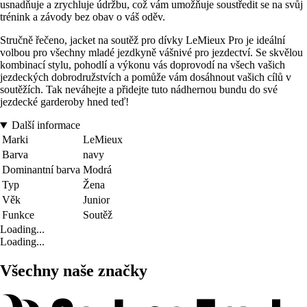
usnadňuje a zrychluje údržbu, což vám umožňuje soustředit se na svůj
trénink a závody bez obav o váš oděv.
Stručně řečeno, jacket na soutěž pro dívky LeMieux Pro je ideální
volbou pro všechny mladé jezdkyně vášnivé pro jezdectví. Se skvělou
kombinací stylu, pohodlí a výkonu vás doprovodí na všech vašich
jezdeckých dobrodružstvích a pomůže vám dosáhnout vašich cílů v
soutěžích. Tak neváhejte a přidejte tuto nádhernou bundu do své
jezdecké garderoby hned teď!
Další informace
Marki
LeMieux
Barva
navy
Dominantní barva
Modrá
Typ
Žena
Věk
Junior
Funkce
Soutěž
Loading...
Loading...
Všechny naše značky