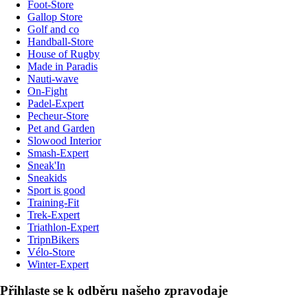
Foot-Store
Gallop Store
Golf and co
Handball-Store
House of Rugby
Made in Paradis
Nauti-wave
On-Fight
Padel-Expert
Pecheur-Store
Pet and Garden
Slowood Interior
Smash-Expert
Sneak'In
Sneakids
Sport is good
Training-Fit
Trek-Expert
Triathlon-Expert
TripnBikers
Vélo-Store
Winter-Expert
Přihlaste se k odběru našeho zpravodaje