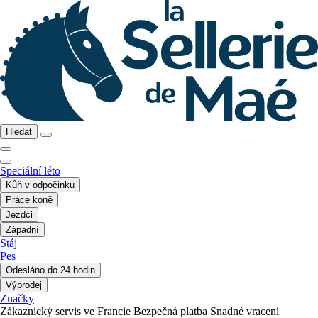
Hledat
Speciální léto
Kůň v odpočinku
Práce koně
Jezdci
Západní
Stáj
Pes
Odesláno do 24 hodin
Výprodej
Značky
Zákaznický servis ve Francie
Bezpečná platba
Snadné vracení