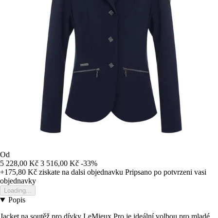
Od
5 228,00 Kč
3 516,00 Kč
-33%
+175,80 Kč
ziskate na dalsi objednavku
Pripsano po potvrzeni vasi
objednavky
Loading...
Popis
Jacket na soutěž pro dívky LeMieux Pro je ideální volbou pro mladé