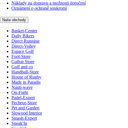
Náklady na dopravu a možnosti doručení
Oznámení o ochraně soukromí
Naše obchody
Basket-Center
Daily Bikers
Direct Running
Direct-Volley
Espace Golf
Foot-Store
Gallop Store
Golf and co
Handball-Store
House of Rugby
Made in Paradis
Nauti-wave
On-Fight
Padel-Expert
Pecheur-Store
Pet and Garden
Slowood Interior
Smash-Expert
Sneak'In