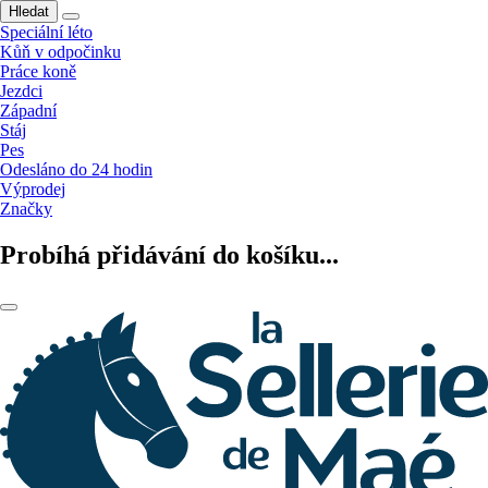
Hledat
Speciální léto
Kůň v odpočinku
Práce koně
Jezdci
Západní
Stáj
Pes
Odesláno do 24 hodin
Výprodej
Značky
Probíhá přidávání do košíku...