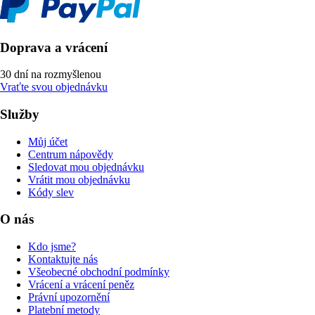
Doprava a vrácení
30 dní na rozmyšlenou
Vraťte svou objednávku
Služby
Můj účet
Centrum nápovědy
Sledovat mou objednávku
Vrátit mou objednávku
Kódy slev
O nás
Kdo jsme?
Kontaktujte nás
Všeobecné obchodní podmínky
Vrácení a vrácení peněz
Právní upozornění
Platební metody