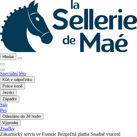
Hledat
Speciální léto
Kůň v odpočinku
Práce koně
Jezdci
Západní
Stáj
Pes
Odesláno do 24 hodin
Výprodej
Značky
Zákaznický servis ve Francie
Bezpečná platba
Snadné vracení