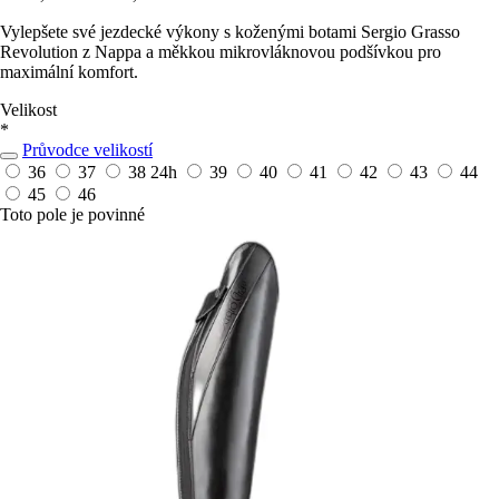
Vylepšete své jezdecké výkony s koženými botami Sergio Grasso
Revolution z Nappa a měkkou mikrovláknovou podšívkou pro
maximální komfort.
Velikost
*
Průvodce velikostí
36
37
38
24h
39
40
41
42
43
44
45
46
Toto pole je povinné