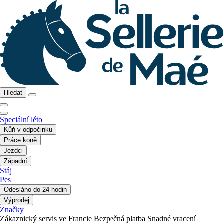
Hledat
Speciální léto
Kůň v odpočinku
Práce koně
Jezdci
Západní
Stáj
Pes
Odesláno do 24 hodin
Výprodej
Značky
Zákaznický servis ve Francie
Bezpečná platba
Snadné vracení