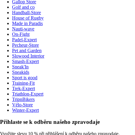
Gallop Store
Golf and co
Handball-Store
House of Rugby
Made in Paradis
Nauti-wave
On-Fight
Padel-Expert
Pecheur-Store
Pet and Garden
Slowood Interior
Smash-Expert
Sneak'In
Sneakids
Sport is good
Training-Fit
Trek-Expert
Triathlon-Expert
TripnBikers
Vélo-Store
Winter-Expert
Přihlaste se k odběru našeho zpravodaje
Využijte slevu 10 % při přihlášení k odběru našeho zpravodaje.