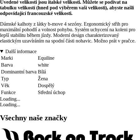
Uvedené velikosti jsou italské velikosti. Můžete se podívat na
tabulku velikostí (hned pod výběrem vaší velikosti), abyste našli
odpovídající francouzské velikosti.
Dámské kalhoty z látky b-move 4 sezóny. Ergonomický střih pro
maximální pohodlí a volnost pohybu. Systém uchycení na koleni pro
lepší stabilitu během jízdy. Moderní design charakterizovaný
elastickým uzavíráním na spodní části nohavic. Možno prát v pračce.
Další informace
Marki
Equiline
Barva
white
Dominantní barva
Bílá
Typ
Žena
Věk
Dospělý
Funkce
Střední úchop
Loading...
Loading...
Všechny naše značky