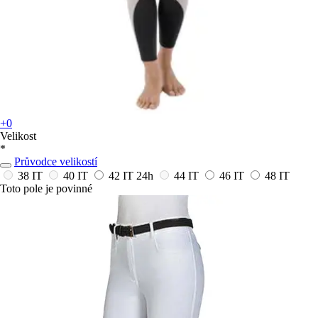
+0
Velikost
*
Průvodce velikostí
38 IT
40 IT
42 IT
24h
44 IT
46 IT
48 IT
Toto pole je povinné