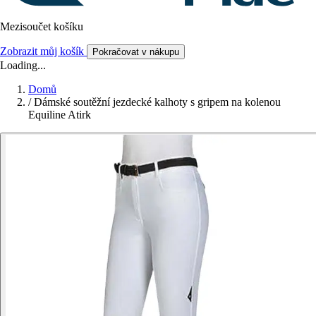
Mezisoučet košíku
Zobrazit můj košík
Pokračovat v nákupu
Loading...
Domů
/
Dámské soutěžní jezdecké kalhoty s gripem na kolenou
Equiline Atirk