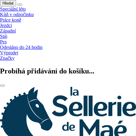
Hledat
Speciální léto
Kůň v odpočinku
Práce koně
Jezdci
Západní
Stáj
Pes
Odesláno do 24 hodin
Výprodej
Značky
Probíhá přidávání do košíku...