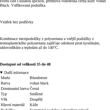
Horní část s kulatou špičkou, prémiová vodotěsná černá kůže Voltan
Black. Vstřikovaná podrážka.
Vnitřek bez podšívky
Kombinace mezipodrážky z polyuretanu a vnější podrážky z
termoplastického polyuretanu zajišťuje odolnost proti kyselinám,
uhlovodíkům a teplotám až do 140°C.
Dostupné od velikosti 35 do 48
Další informace
Marki
Blundstone
Barva
voltan black
Dominantní barva
Černá
Typ
Smíšené
Věk
Dospělý
Hlavní materiál
Kůže