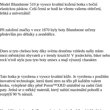
Model Blundstone 510 je vysoce kvalitní kožená botka s boční
elastickou páskou. Celá černá se hodí ke všemu vašemu oblečení,
lehká a univerzální!
Při založení značky v roce 1870 byly boty Blundstone určeny
především pro dělníky a zemědělce.
Dnes si tyto chelsea boty díky svému drsnému vzhledu našly místo
mezi městskými obyvateli a v trendy kruzích! V jezdeckém, biker nebo
rock’n'roll stylu jsou tyto boty unisex a mají výrazný charakter.
Tato botka je vyrobena z vysoce kvalitní kůže. Je vyrobena s použitím
inovativní technologie, která tlumí stres na tělo při každém vašem
kroku, vylepšené díky pěně Poron™XRD umístěné na zadní části
paty. Jedná se o měkký materiál, který nabízí maximální pohodlí a
rozptýlí 90 % nárazů.