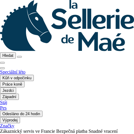
Hledat
Speciální léto
Kůň v odpočinku
Práce koně
Jezdci
Západní
Stáj
Pes
Odesláno do 24 hodin
Výprodej
Značky
Zákaznický servis ve Francie
Bezpečná platba
Snadné vracení