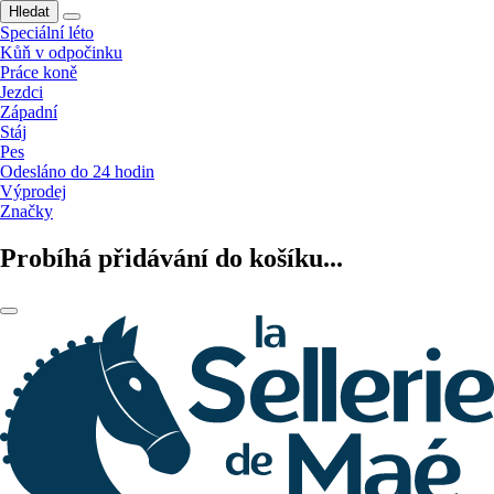
Hledat
Speciální léto
Kůň v odpočinku
Práce koně
Jezdci
Západní
Stáj
Pes
Odesláno do 24 hodin
Výprodej
Značky
Probíhá přidávání do košíku...