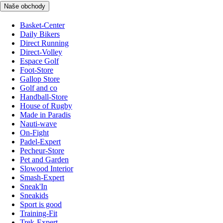
Naše obchody
Basket-Center
Daily Bikers
Direct Running
Direct-Volley
Espace Golf
Foot-Store
Gallop Store
Golf and co
Handball-Store
House of Rugby
Made in Paradis
Nauti-wave
On-Fight
Padel-Expert
Pecheur-Store
Pet and Garden
Slowood Interior
Smash-Expert
Sneak'In
Sneakids
Sport is good
Training-Fit
Trek-Expert