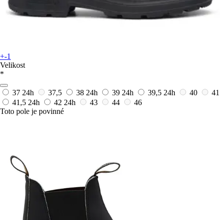
+-1
Velikost
*
37
24h
37,5
38
24h
39
24h
39,5
24h
40
41
41,5
24h
42
24h
43
44
46
Toto pole je povinné