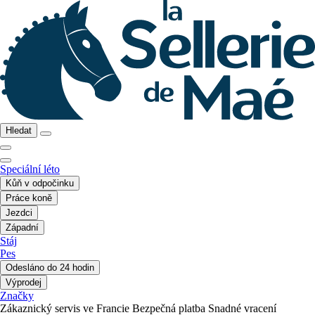
Hledat
Speciální léto
Kůň v odpočinku
Práce koně
Jezdci
Západní
Stáj
Pes
Odesláno do 24 hodin
Výprodej
Značky
Zákaznický servis ve Francie
Bezpečná platba
Snadné vracení