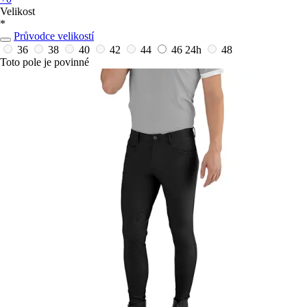
Velikost
*
Průvodce velikostí
36
38
40
42
44
46
24h
48
Toto pole je povinné