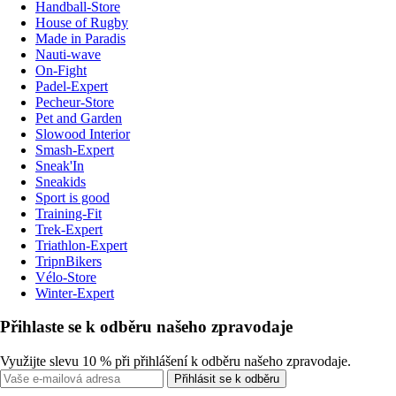
Handball-Store
House of Rugby
Made in Paradis
Nauti-wave
On-Fight
Padel-Expert
Pecheur-Store
Pet and Garden
Slowood Interior
Smash-Expert
Sneak'In
Sneakids
Sport is good
Training-Fit
Trek-Expert
Triathlon-Expert
TripnBikers
Vélo-Store
Winter-Expert
Přihlaste se k odběru našeho zpravodaje
Využijte slevu 10 % při přihlášení k odběru našeho zpravodaje.
Přihlásit se k odběru