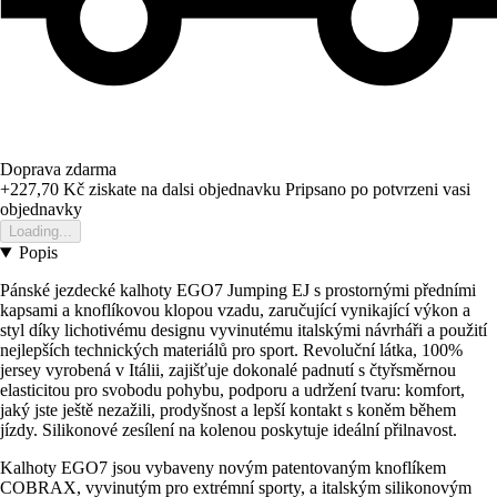
Doprava zdarma
+227,70 Kč
ziskate na dalsi objednavku
Pripsano po potvrzeni vasi
objednavky
Loading...
Popis
Pánské jezdecké kalhoty EGO7 Jumping EJ s prostornými předními
kapsami a knoflíkovou klopou vzadu, zaručující vynikající výkon a
styl díky lichotivému designu vyvinutému italskými návrháři a použití
nejlepších technických materiálů pro sport. Revoluční látka, 100%
jersey vyrobená v Itálii, zajišťuje dokonalé padnutí s čtyřsměrnou
elasticitou pro svobodu pohybu, podporu a udržení tvaru: komfort,
jaký jste ještě nezažili, prodyšnost a lepší kontakt s koněm během
jízdy. Silikonové zesílení na kolenou poskytuje ideální přilnavost.
Kalhoty EGO7 jsou vybaveny novým patentovaným knoflíkem
COBRAX, vyvinutým pro extrémní sporty, a italským silikonovým