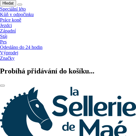
Hledat
Speciální léto
Kůň v odpočinku
Práce koně
Jezdci
Západní
Stáj
Pes
Odesláno do 24 hodin
Výprodej
Značky
Probíhá přidávání do košíku...