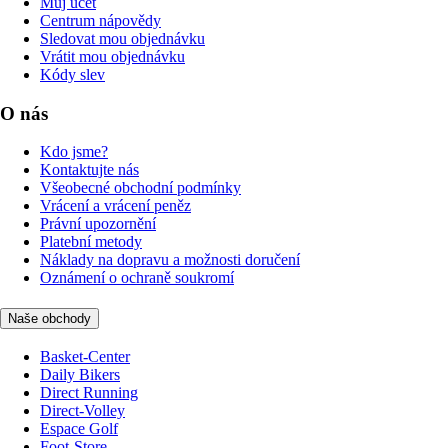
Můj účet
Centrum nápovědy
Sledovat mou objednávku
Vrátit mou objednávku
Kódy slev
O nás
Kdo jsme?
Kontaktujte nás
Všeobecné obchodní podmínky
Vrácení a vrácení peněz
Právní upozornění
Platební metody
Náklady na dopravu a možnosti doručení
Oznámení o ochraně soukromí
Naše obchody
Basket-Center
Daily Bikers
Direct Running
Direct-Volley
Espace Golf
Foot-Store