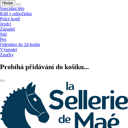
Hledat
Speciální léto
Kůň v odpočinku
Práce koně
Jezdci
Západní
Stáj
Pes
Odesláno do 24 hodin
Výprodej
Značky
Probíhá přidávání do košíku...