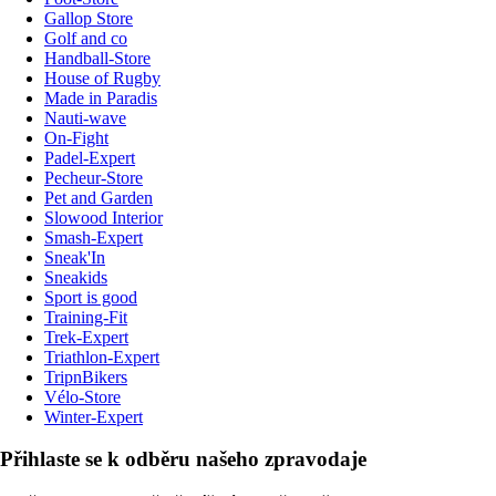
Gallop Store
Golf and co
Handball-Store
House of Rugby
Made in Paradis
Nauti-wave
On-Fight
Padel-Expert
Pecheur-Store
Pet and Garden
Slowood Interior
Smash-Expert
Sneak'In
Sneakids
Sport is good
Training-Fit
Trek-Expert
Triathlon-Expert
TripnBikers
Vélo-Store
Winter-Expert
Přihlaste se k odběru našeho zpravodaje