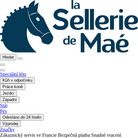
Hledat
Speciální léto
Kůň v odpočinku
Práce koně
Jezdci
Západní
Stáj
Pes
Odesláno do 24 hodin
Výprodej
Značky
Zákaznický servis ve Francie
Bezpečná platba
Snadné vracení