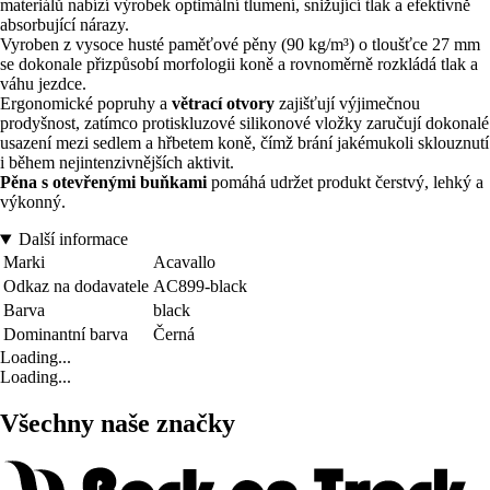
materiálů nabízí výrobek optimální tlumení, snižující tlak a efektivně
absorbující nárazy.
Vyroben z vysoce husté paměťové pěny (90 kg/m³) o tloušťce 27 mm
se dokonale přizpůsobí morfologii koně a rovnoměrně rozkládá tlak a
váhu jezdce.
Ergonomické popruhy a
větrací otvory
zajišťují výjimečnou
prodyšnost, zatímco protiskluzové silikonové vložky zaručují dokonalé
usazení mezi sedlem a hřbetem koně, čímž brání jakémukoli sklouznutí
i během nejintenzivnějších aktivit.
Pěna s otevřenými buňkami
pomáhá udržet produkt čerstvý, lehký a
výkonný.
Další informace
Marki
Acavallo
Odkaz na dodavatele
AC899-black
Barva
black
Dominantní barva
Černá
Loading...
Loading...
Všechny naše značky