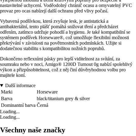
nastavitelné uchycení. Voděodolný chránič ocasu a omyvatelný PVC
provaz pro ocas nabízejí další ochranu před vlivy počasí.
Vybavená podšívkou, která zvyšuje lesk, je antistatická a
antibakteriální, tento plášť pomáhá snižovat tření a předcházet
odřením, zatímco udržuje pohodlí a hygienu. Je také kompatibilní se
systémem podšívek Horseware®, což umožňuje flexibilní možnosti
překrývání v závislosti na povětrnostních podmínkách. Užijte si
dodatečnou stabilitu s kompatibilitou nožních popruhů.
Dokončeno reflexními pásky pro lepší viditelnost za svítání, za
soumraku nebo v noci, Amigo® 1200D Turnout 0g nabízí spolehlivý
výkon a přizpůsobitelnost, což z něj činí důvěryhodnou volbu pro
majitele koní.
Další informace
Marki
Horseware
Barva
black/titanium grey & silver
Dominantní barva
Černá
Loading...
Loading...
Všechny naše značky