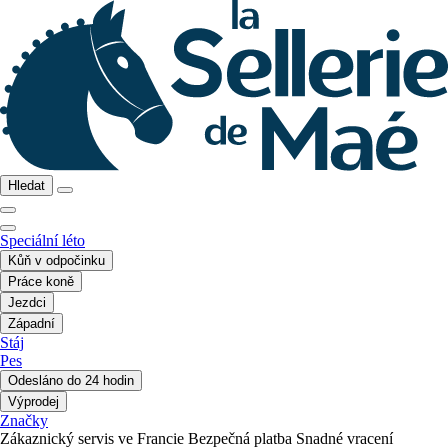
Hledat
Speciální léto
Kůň v odpočinku
Práce koně
Jezdci
Západní
Stáj
Pes
Odesláno do 24 hodin
Výprodej
Značky
Zákaznický servis ve Francie
Bezpečná platba
Snadné vracení