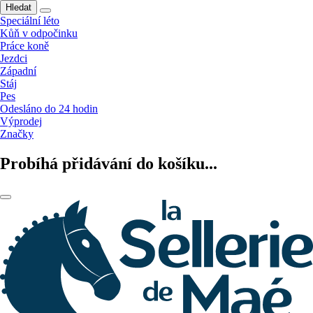
Hledat
Speciální léto
Kůň v odpočinku
Práce koně
Jezdci
Západní
Stáj
Pes
Odesláno do 24 hodin
Výprodej
Značky
Probíhá přidávání do košíku...