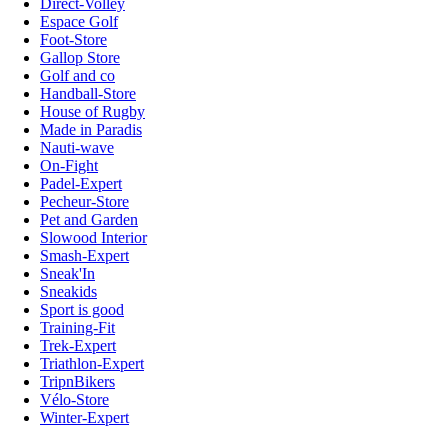
Direct-Volley
Espace Golf
Foot-Store
Gallop Store
Golf and co
Handball-Store
House of Rugby
Made in Paradis
Nauti-wave
On-Fight
Padel-Expert
Pecheur-Store
Pet and Garden
Slowood Interior
Smash-Expert
Sneak'In
Sneakids
Sport is good
Training-Fit
Trek-Expert
Triathlon-Expert
TripnBikers
Vélo-Store
Winter-Expert