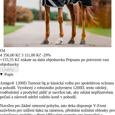
Od
4 356,00 Kč
3 111,00 Kč
-29%
+155,55 Kč
ziskate na dalsi objednavku
Pripsano po potvrzeni vasi
objednavky
Loading...
Popis
Amigo® 1200D Turnout 0g je klasická volba pro spolehlivou ochranu
a pohodlí. Vyrobený z robustního polyesteru 1200D, tento odolný,
voděodolný a prodyšný plášť je navržen tak, aby odolal nepříznivému
počasí a zároveň udržel vašeho koně v pohodlí.
Navržen pro žádné omezení pohybu, tato deka disponuje V-Front
uzávěrem pro snížení tlaku na ramenou, předními nožními oblouky pro
vylepšenou mobilitu a třemi křížovými popruhy pro bezpečné a