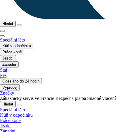
Hledat
Speciální léto
Kůň v odpočinku
Práce koně
Jezdci
Západní
Stáj
Pes
Odesláno do 24 hodin
Výprodej
Značky
Zákaznický servis ve Francie
Bezpečná platba
Snadné vracení
Hledat
Speciální léto
Kůň v odpočinku
Práce koně
Jezdci
Západní