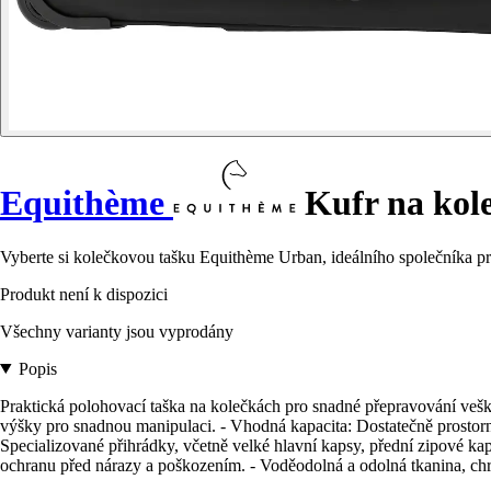
Equithème
Kufr na kol
Vyberte si kolečkovou tašku Equithème Urban, ideálního společníka p
Produkt není k dispozici
Všechny varianty jsou vyprodány
Popis
Praktická polohovací taška na kolečkách pro snadné přepravování vešk
výšky pro snadnou manipulaci. - Vhodná kapacita: Dostatečně prostorn
Specializované přihrádky, včetně velké hlavní kapsy, přední zipové k
ochranu před nárazy a poškozením. - Voděodolná a odolná tkanina, ch