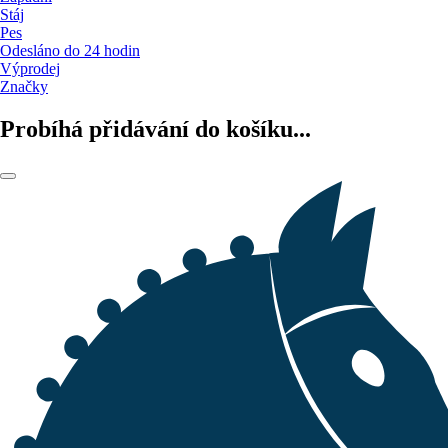
Stáj
Pes
Odesláno do 24 hodin
Výprodej
Značky
Probíhá přidávání do košíku...