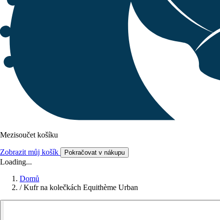
Mezisoučet košíku
Zobrazit můj košík
Pokračovat v nákupu
Loading...
Domů
/
Kufr na kolečkách Equithème Urban