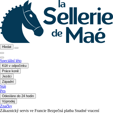
Hledat
Speciální léto
Kůň v odpočinku
Práce koně
Jezdci
Západní
Stáj
Pes
Odesláno do 24 hodin
Výprodej
Značky
Zákaznický servis ve Francie
Bezpečná platba
Snadné vracení