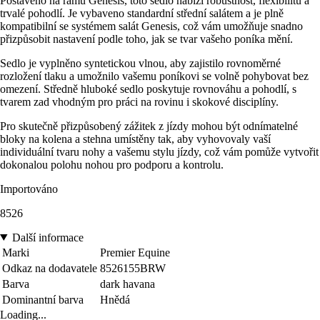
Postaveno na rámu Genesis, toto sedlo nabízí robustnost, flexibilitu a
trvalé pohodlí. Je vybaveno standardní střední salátem a je plně
kompatibilní se systémem salát Genesis, což vám umožňuje snadno
přizpůsobit nastavení podle toho, jak se tvar vašeho poníka mění.
Sedlo je vyplněno syntetickou vlnou, aby zajistilo rovnoměrné
rozložení tlaku a umožnilo vašemu poníkovi se volně pohybovat bez
omezení. Středně hluboké sedlo poskytuje rovnováhu a pohodlí, s
tvarem zad vhodným pro práci na rovinu i skokové disciplíny.
Pro skutečně přizpůsobený zážitek z jízdy mohou být odnímatelné
bloky na kolena a stehna umístěny tak, aby vyhovovaly vaší
individuální tvaru nohy a vašemu stylu jízdy, což vám pomůže vytvořit
dokonalou polohu nohou pro podporu a kontrolu.
Importováno
8526
Další informace
Marki
Premier Equine
Odkaz na dodavatele
8526155BRW
Barva
dark havana
Dominantní barva
Hnědá
Loading...