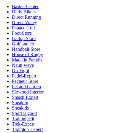
Basket-Center
Daily Bikers
Direct Running
Direct-Volley
Espace Golf
Foot-Store
Gallop Store
Golf and co
Handball-Store
House of Rugby
Made in Paradis
Nauti-wave
On-Fight
Padel-Expert
Pecheur-Store
Pet and Garden
Slowood Interior
Smash-Expert
Sneak'In
Sneakids
Sport is good
Training-Fit
Trek-Expert
Triathlon-Expert