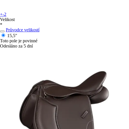
+-2
Velikost
*
Průvodce velikostí
15,5"
Toto pole je povinné
Odesláno za 5 dní