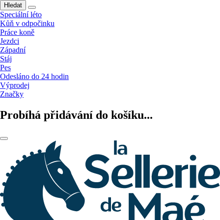
Hledat
Speciální léto
Kůň v odpočinku
Práce koně
Jezdci
Západní
Stáj
Pes
Odesláno do 24 hodin
Výprodej
Značky
Probíhá přidávání do košíku...