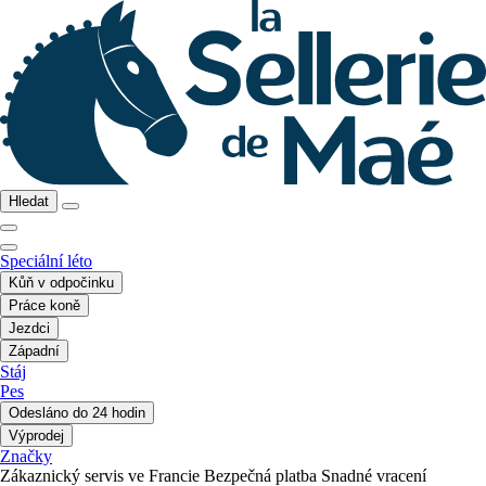
Hledat
Speciální léto
Kůň v odpočinku
Práce koně
Jezdci
Západní
Stáj
Pes
Odesláno do 24 hodin
Výprodej
Značky
Zákaznický servis ve Francie
Bezpečná platba
Snadné vracení