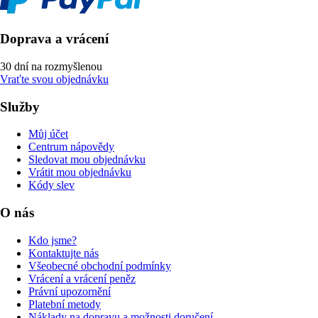
Doprava a vrácení
30 dní na rozmyšlenou
Vraťte svou objednávku
Služby
Můj účet
Centrum nápovědy
Sledovat mou objednávku
Vrátit mou objednávku
Kódy slev
O nás
Kdo jsme?
Kontaktujte nás
Všeobecné obchodní podmínky
Vrácení a vrácení peněz
Právní upozornění
Platební metody
Náklady na dopravu a možnosti doručení