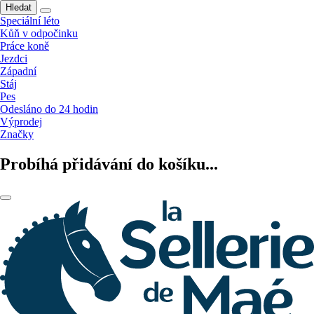
Hledat
Speciální léto
Kůň v odpočinku
Práce koně
Jezdci
Západní
Stáj
Pes
Odesláno do 24 hodin
Výprodej
Značky
Probíhá přidávání do košíku...