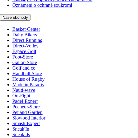
Oznámení o ochraně soukromí
Naše obchody
Basket-Center
Daily Bikers
Direct Running
Direct-Volley
Espace Golf
Foot-Store
Gallop Store
Golf and co
Handball-Store
House of Rugby
Made in Paradis
Nauti-wave
On-Fight
Padel-Expert
Pecheur-Store
Pet and Garden
Slowood Interior
Smash-Expert
Sneak'In
Sneakids