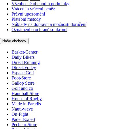
Všeobecné obchodní podmínky
Vrácení a vrácení peněz
Právní upozornění
Platební metody
Náklady na dopravu a možnosti doručení
Oznámení o ochraně soukromí
Naše obchody
Basket-Center
Daily Bikers
Direct Running
Direct-Volley
Espace Golf
Foot-Store
Gallop Store
Golf and co
Handball-Store
House of Rugby
Made in Paradis
Nauti-wave
On-Fight
Padel-Expert
Pecheur-Store