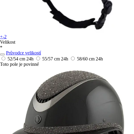
+-2
Velikost
*
Průvodce velikostí
52/54 cm
24h
55/57 cm
24h
58/60 cm
24h
Toto pole je povinné