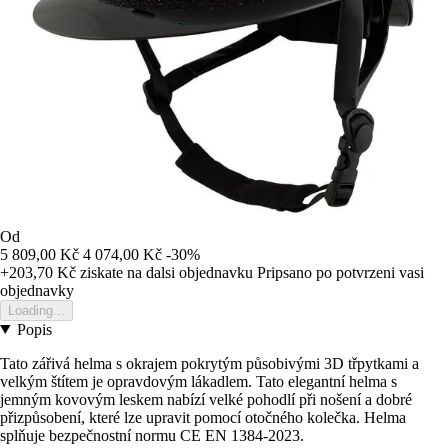
Od
5 809,00 Kč
4 074,00 Kč
-30%
+203,70 Kč
ziskate na dalsi objednavku
Pripsano po potvrzeni vasi
objednavky
Loading...
Popis
Tato zářivá helma s okrajem pokrytým působivými 3D třpytkami a
velkým štítem je opravdovým lákadlem. Tato elegantní helma s
jemným kovovým leskem nabízí velké pohodlí při nošení a dobré
přizpůsobení, které lze upravit pomocí otočného kolečka. Helma
splňuje bezpečnostní normu CE EN 1384-2023.