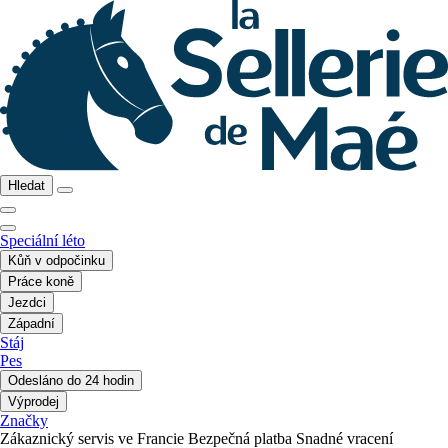
Hledat
Speciální léto
Kůň v odpočinku
Práce koně
Jezdci
Západní
Stáj
Pes
Odesláno do 24 hodin
Výprodej
Značky
Zákaznický servis ve Francie
Bezpečná platba
Snadné vracení