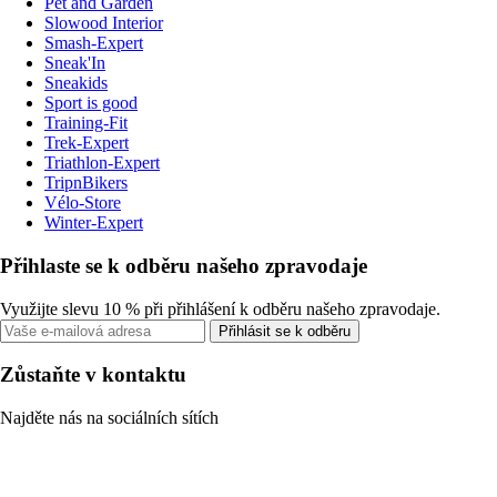
Pet and Garden
Slowood Interior
Smash-Expert
Sneak'In
Sneakids
Sport is good
Training-Fit
Trek-Expert
Triathlon-Expert
TripnBikers
Vélo-Store
Winter-Expert
Přihlaste se k odběru našeho zpravodaje
Využijte slevu 10 % při přihlášení k odběru našeho zpravodaje.
Přihlásit se k odběru
Zůstaňte v kontaktu
Najděte nás na sociálních sítích