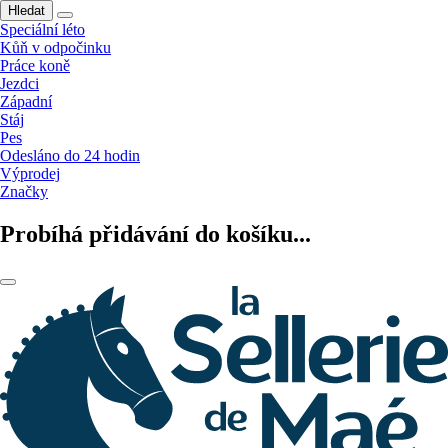
Hledat
Speciální léto
Kůň v odpočinku
Práce koně
Jezdci
Západní
Stáj
Pes
Odesláno do 24 hodin
Výprodej
Značky
Probíhá přidávání do košíku...