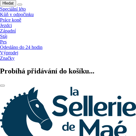
Hledat
Speciální léto
Kůň v odpočinku
Práce koně
Jezdci
Západní
Stáj
Pes
Odesláno do 24 hodin
Výprodej
Značky
Probíhá přidávání do košíku...