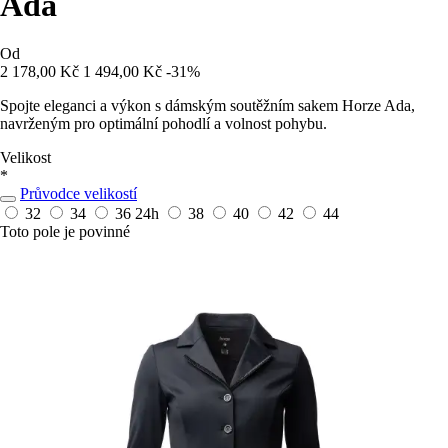
Ada
Od
2 178,00 Kč
1 494,00 Kč
-31%
Spojte eleganci a výkon s dámským soutěžním sakem Horze Ada,
navrženým pro optimální pohodlí a volnost pohybu.
Velikost
*
Průvodce velikostí
32
34
36
24h
38
40
42
44
Toto pole je povinné