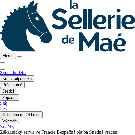
Hledat
Speciální léto
Kůň v odpočinku
Práce koně
Jezdci
Západní
Stáj
Pes
Odesláno do 24 hodin
Výprodej
Značky
Zákaznický servis ve Francie
Bezpečná platba
Snadné vracení