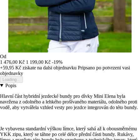
Od
1 476,00 Kč
1 199,00 Kč
-19%
+59,95 Kč
ziskate na dalsi objednavku
Pripsano po potvrzeni vasi
objednavky
Loading...
Popis
Hlavní část hybridní jezdecké bundy pro dívky Mini Elena byla
navržena z odolného a lehkého prošívaného materiálu, odolného proti
vodě, aby vytvářela vzhled vesty pro jezdce integrován do této bundy.
Je vybavena standardní výškou límce, který sahá až k obousměrnému
YKK zipu, který se táhne po celé délce přední části bundy. Rukávy,
límec a manžety této bundy byly vyrobeny z technického jersey, který