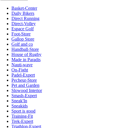
Basket-Center
Daily Bikers
Direct Running
Direct-Volley
Espace Golf
Foot-Store
Gallop Store
Golf and co
Handball-Store
House of Rugby
Made in Paradis
Nauti-wave
On-Fight
Padel-Expert
Pecheur-Store
Pet and Garden
Slowood Interior
Smash-Expert
Sneak'In
Sneakids
Sport is good
Training-Fit
Trek-Expert
Triathlon-Expert