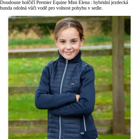
Doudoune holčičí Premier Equine Mini Elena : hybridní jezdecká
bunda odolná vůči vodě pro volnost pohybu v sedle.