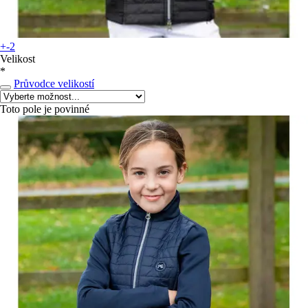
+-2
Velikost
*
Průvodce velikostí
Toto pole je povinné