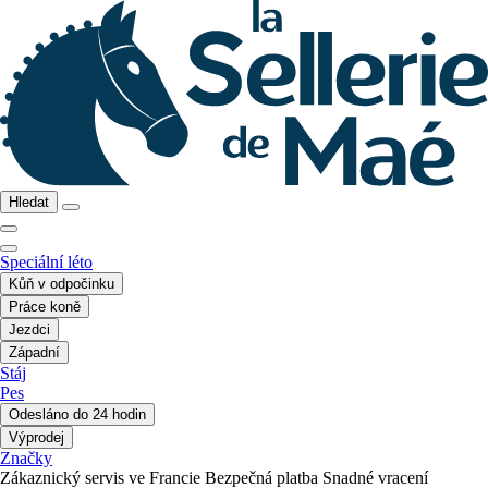
Hledat
Speciální léto
Kůň v odpočinku
Práce koně
Jezdci
Západní
Stáj
Pes
Odesláno do 24 hodin
Výprodej
Značky
Zákaznický servis ve Francie
Bezpečná platba
Snadné vracení