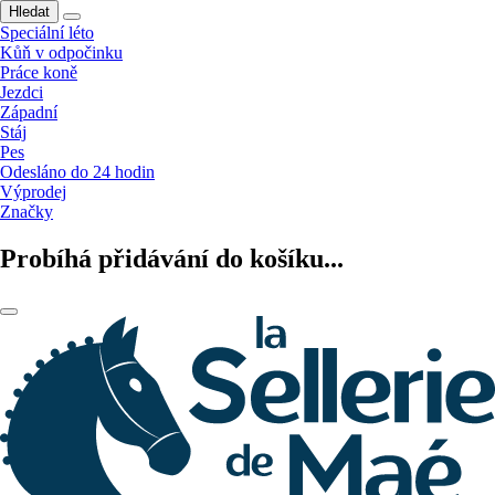
Hledat
Speciální léto
Kůň v odpočinku
Práce koně
Jezdci
Západní
Stáj
Pes
Odesláno do 24 hodin
Výprodej
Značky
Probíhá přidávání do košíku...