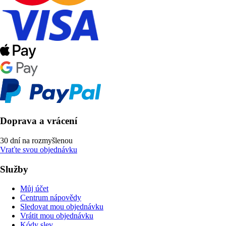
Doprava a vrácení
30 dní na rozmyšlenou
Vraťte svou objednávku
Služby
Můj účet
Centrum nápovědy
Sledovat mou objednávku
Vrátit mou objednávku
Kódy slev