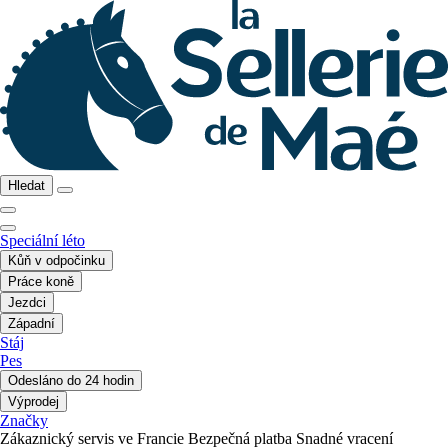
Hledat
Speciální léto
Kůň v odpočinku
Práce koně
Jezdci
Západní
Stáj
Pes
Odesláno do 24 hodin
Výprodej
Značky
Zákaznický servis ve Francie
Bezpečná platba
Snadné vracení