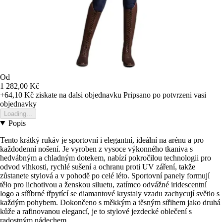
Od
1 282,00 Kč
+64,10 Kč
ziskate na dalsi objednavku
Pripsano po potvrzeni vasi
objednavky
Loading...
Popis
Tento krátký rukáv je sportovní i elegantní, ideální na arénu a pro
každodenní nošení. Je vyroben z vysoce výkonného tkaniva s
hedvábným a chladným dotekem, nabízí pokročilou technologii pro
odvod vlhkosti, rychlé sušení a ochranu proti UV záření, takže
zůstanete stylová a v pohodě po celé léto. Sportovní panely formují
tělo pro lichotivou a ženskou siluetu, zatímco odvážné iridescentní
logo a stříbrné třpytící se diamantové krystaly vzadu zachycují světlo s
každým pohybem. Dokončeno s měkkým a těsným střihem jako druhá
kůže a rafinovanou elegancí, je to stylové jezdecké oblečení s
radostným nádechem.