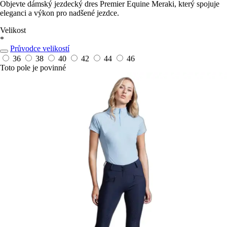
Objevte dámský jezdecký dres Premier Equine Meraki, který spojuje
eleganci a výkon pro nadšené jezdce.
Velikost
*
Průvodce velikostí
36
38
40
42
44
46
Toto pole je povinné