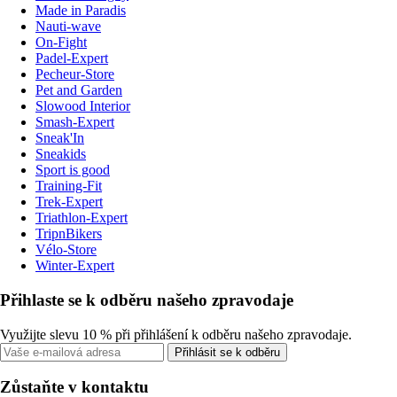
Made in Paradis
Nauti-wave
On-Fight
Padel-Expert
Pecheur-Store
Pet and Garden
Slowood Interior
Smash-Expert
Sneak'In
Sneakids
Sport is good
Training-Fit
Trek-Expert
Triathlon-Expert
TripnBikers
Vélo-Store
Winter-Expert
Přihlaste se k odběru našeho zpravodaje
Využijte slevu 10 % při přihlášení k odběru našeho zpravodaje.
Přihlásit se k odběru
Zůstaňte v kontaktu