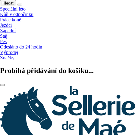
Hledat
Speciální léto
Kůň v odpočinku
Práce koně
Jezdci
Západní
Stáj
Pes
Odesláno do 24 hodin
Výprodej
Značky
Probíhá přidávání do košíku...