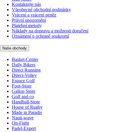
Kontaktujte nás
Všeobecné obchodní podmínky
Vrácení a vrácení peněz
Právní upozornění
Platební metody
Náklady na dopravu a možnosti doručení
Oznámení o ochraně soukromí
Naše obchody
Basket-Center
Daily Bikers
Direct Running
Direct-Volley
Espace Golf
Foot-Store
Gallop Store
Golf and co
Handball-Store
House of Rugby
Made in Paradis
Nauti-wave
On-Fight
Padel-Expert