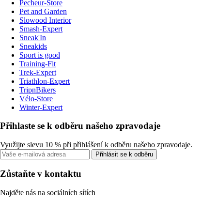
Pecheur-Store
Pet and Garden
Slowood Interior
Smash-Expert
Sneak'In
Sneakids
Sport is good
Training-Fit
Trek-Expert
Triathlon-Expert
TripnBikers
Vélo-Store
Winter-Expert
Přihlaste se k odběru našeho zpravodaje
Využijte slevu 10 % při přihlášení k odběru našeho zpravodaje.
Přihlásit se k odběru
Zůstaňte v kontaktu
Najděte nás na sociálních sítích