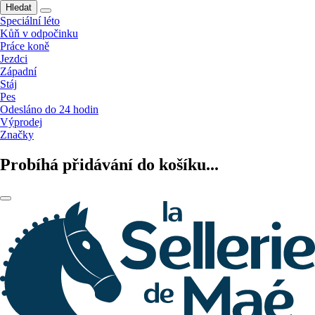
Hledat
Speciální léto
Kůň v odpočinku
Práce koně
Jezdci
Západní
Stáj
Pes
Odesláno do 24 hodin
Výprodej
Značky
Probíhá přidávání do košíku...