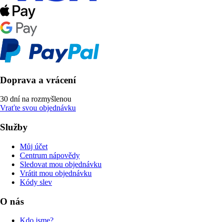
Doprava a vrácení
30 dní na rozmyšlenou
Vraťte svou objednávku
Služby
Můj účet
Centrum nápovědy
Sledovat mou objednávku
Vrátit mou objednávku
Kódy slev
O nás
Kdo jsme?