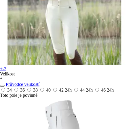
+-2
Velikost
*
Průvodce velikostí
34
36
38
40
42
24h
44
24h
46
24h
Toto pole je povinné