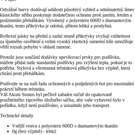
Odvážné barvy dodávají události působivý vzhled a odnímatelný límec
klasického střihu poskytuje dodatečnou ochranu proti jarním, letním a
podzimním přeháňkám. Vyrobený z polyesteru 600D s diamantovým
tkaním, tento přikrývka je odolná, přitom lehká a prodyšná.
Reflexní pásky na přední a zadní straně přikrývky zvyšují viditelnost
za špatného osvětlení a velmi vysoký elastický ramenní klín umožňuje
větší rozsah pohybu v oblasti ramene.
Protože jsou součástí dodávky upevňovací prvky pro podšívku,
můžete přidat naše standardní podšívky pro zvýšení tepla, pokud je to
potřeba. Stylová a všestranná tréninková přikrývka bez výplně, která
chrání proti přeháňkám.
Podívejte se na naši řadu ochranných a podpůrných bot pro maximální
pokrytí během tréninku.
Váš Akoni Stratus byl pečlivě zabalen ručně do opakovaně
použitelného zipového úložného sáčku, aby vaše vybavení bylo v
pořádku, když není používáno, a usnadnilo jeho transport.
Technické detaily
Vnější vrstva z polyesteru 600D s diamantovým tkaním
0g (bez výplně) - lehký