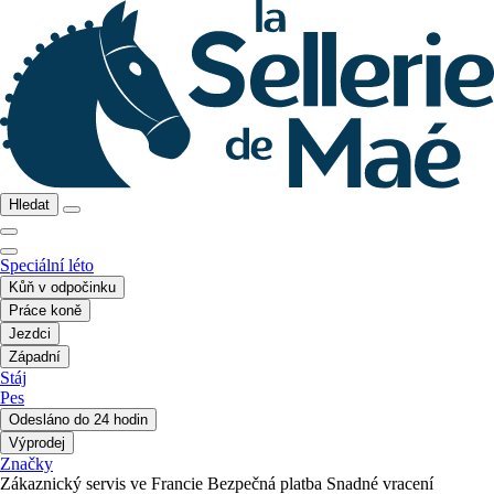
Hledat
Speciální léto
Kůň v odpočinku
Práce koně
Jezdci
Západní
Stáj
Pes
Odesláno do 24 hodin
Výprodej
Značky
Zákaznický servis ve Francie
Bezpečná platba
Snadné vracení