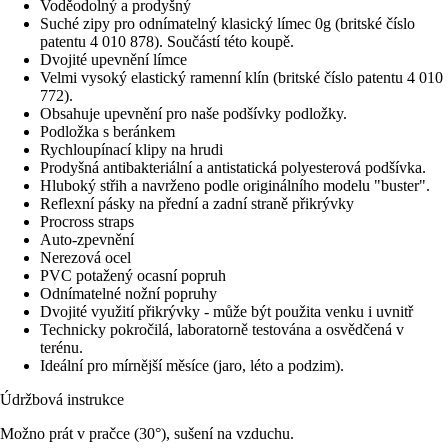
Voděodolný a prodyšný
Suché zipy pro odnímatelný klasický límec 0g (britské číslo
patentu 4 010 878). Součástí této koupě.
Dvojité upevnění límce
Velmi vysoký elastický ramenní klín (britské číslo patentu 4 010
772).
Obsahuje upevnění pro naše podšívky podložky.
Podložka s beránkem
Rychloupínací klipy na hrudi
Prodyšná antibakteriální a antistatická polyesterová podšívka.
Hluboký střih a navrženo podle originálního modelu "buster".
Reflexní pásky na přední a zadní straně přikrývky
Procross straps
Auto-zpevnění
Nerezová ocel
PVC potažený ocasní popruh
Odnímatelné nožní popruhy
Dvojité využití přikrývky - může být použita venku i uvnitř
Technicky pokročilá, laboratorně testována a osvědčená v
terénu.
Ideální pro mírnější měsíce (jaro, léto a podzim).
Údržbová instrukce
Možno prát v pračce (30°), sušení na vzduchu.