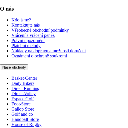
O nás
Kdo jsme?
Kontaktujte nás
Všeobecné obchodní podmínky
Vrácení a vrácení peněz
Právní upozornění
Platební metody
Náklady na dopravu a možnosti doručení
Oznámení o ochraně soukromí
Naše obchody
Basket-Center
Daily Bikers
Direct Running
Direct-Volley
Espace Golf
Foot-Store
Gallop Store
Golf and co
Handball-Store
House of Rugby