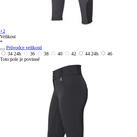
+2
Velikost
*
Průvodce velikostí
34
24h
36
38
40
42
44
24h
46
Toto pole je povinné