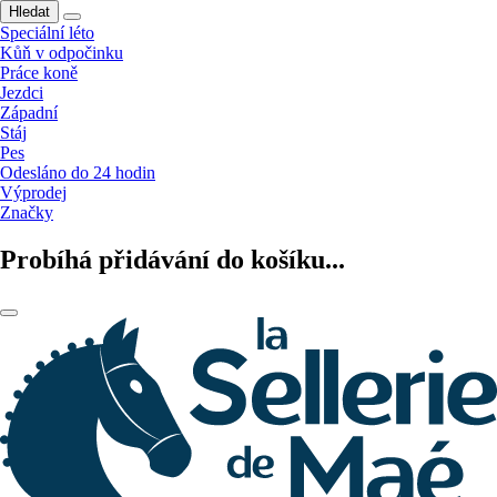
Hledat
Speciální léto
Kůň v odpočinku
Práce koně
Jezdci
Západní
Stáj
Pes
Odesláno do 24 hodin
Výprodej
Značky
Probíhá přidávání do košíku...