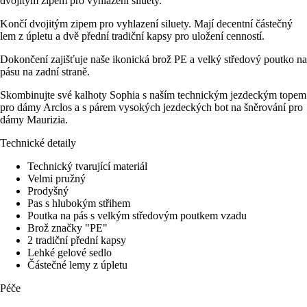
dvojitým zipem pro vyhlazení siluety.
Končí dvojitým zipem pro vyhlazení siluety. Mají decentní částečný
lem z úpletu a dvě přední tradiční kapsy pro uložení cenností.
Dokončení zajišťuje naše ikonická brož PE a velký středový poutko na
pásu na zadní straně.
Skombinujte své kalhoty Sophia s naším technickým jezdeckým topem
pro dámy Arclos a s párem vysokých jezdeckých bot na šněrování pro
dámy Maurizia.
Technické detaily
Technický tvarující materiál
Velmi pružný
Prodyšný
Pas s hlubokým střihem
Poutka na pás s velkým středovým poutkem vzadu
Brož značky "PE"
2 tradiční přední kapsy
Lehké gelové sedlo
Částečné lemy z úpletu
Péče