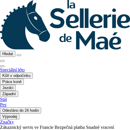
Hledat
Speciální léto
Kůň v odpočinku
Práce koně
Jezdci
Západní
Stáj
Pes
Odesláno do 24 hodin
Výprodej
Značky
Zákaznický servis ve Francie
Bezpečná platba
Snadné vracení