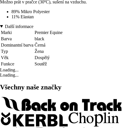
Možno prát v pračce (30ºC), sušení na vzduchu.
89% Mikro Polyester
11% Elastan
Další informace
Marki
Premier Equine
Barva
black
Dominantní barva
Černá
Typ
Žena
Věk
Dospělý
Funkce
Soutěž
Loading...
Loading...
Všechny naše značky