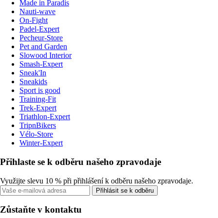
Made in Paradis
Nauti-wave
On-Fight
Padel-Expert
Pecheur-Store
Pet and Garden
Slowood Interior
Smash-Expert
Sneak'In
Sneakids
Sport is good
Training-Fit
Trek-Expert
Triathlon-Expert
TripnBikers
Vélo-Store
Winter-Expert
Přihlaste se k odběru našeho zpravodaje
Využijte slevu 10 % při přihlášení k odběru našeho zpravodaje.
Přihlásit se k odběru
Zůstaňte v kontaktu