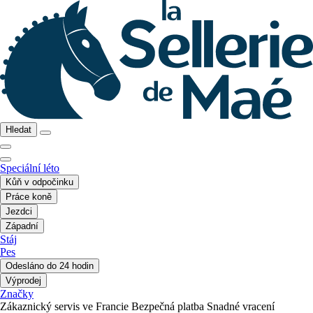
Hledat
Speciální léto
Kůň v odpočinku
Práce koně
Jezdci
Západní
Stáj
Pes
Odesláno do 24 hodin
Výprodej
Značky
Zákaznický servis ve Francie
Bezpečná platba
Snadné vracení