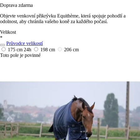
Doprava zdarma
Objevte venkovní přikrývku Equithème, která spojuje pohodlí a
odolnost, aby chránila vašeho koně za každého počasí.
Velikost
*
Průvodce velikostí
175 cm
24h
198 cm
206 cm
Toto pole je povinné