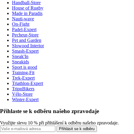
Handball-Store
House of Rugby
Made in Paradis
Nauti-wave
On-Fight
Padel-Expert
Pecheur-Store
Pet and Garden
Slowood Interior
Smash-Expert
Sneak'In
Sneakids
Sport is good
Training-Fit
Trek-Expert
Triathlon-Expert
TripnBikers
Vélo-Store
Winter-Expert
Přihlaste se k odběru našeho zpravodaje
Využijte slevu 10 % při přihlášení k odběru našeho zpravodaje.
Přihlásit se k odběru