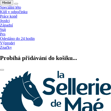
Hledat
Speciální léto
Kůň v odpočinku
Práce koně
Jezdci
Západní
Stáj
Pes
Odesláno do 24 hodin
Výprodej
Značky
Probíhá přidávání do košíku...