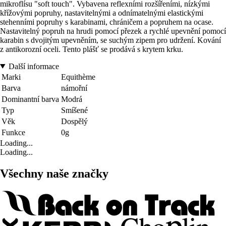
mikroflísu "soft touch". Vybavena reflexními rozšířeními, nízkými
křížovými popruhy, nastavitelnými a odnímatelnými elastickými
stehenními popruhy s karabinami, chráničem a popruhem na ocase.
Nastavitelný popruh na hrudi pomocí přezek a rychlé upevnění pomocí
karabin s dvojitým upevněním, se suchým zipem pro udržení. Kování
z antikorozní oceli. Tento plášť se prodává s krytem krku.
Další informace
Marki
Equithème
Barva
námořní
Dominantní barva
Modrá
Typ
Smíšené
Věk
Dospělý
Funkce
0g
Loading...
Loading...
Všechny naše značky