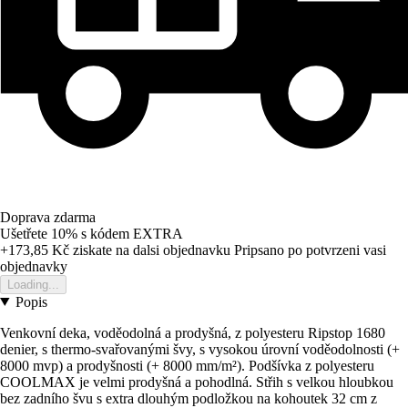
Doprava zdarma
Ušetřete 10%
s kódem
EXTRA
+173,85 Kč
ziskate na dalsi objednavku
Pripsano po potvrzeni vasi
objednavky
Loading...
Popis
Venkovní deka, voděodolná a prodyšná, z polyesteru Ripstop 1680
denier, s thermo-svařovanými švy, s vysokou úrovní voděodolnosti (+
8000 mvp) a prodyšnosti (+ 8000 mm/m²). Podšívka z polyesteru
COOLMAX je velmi prodyšná a pohodlná. Střih s velkou hloubkou
bez zadního švu s extra dlouhým podložkou na kohoutek 32 cm z