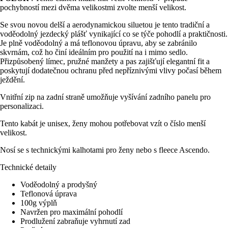
pochybností mezi dvěma velikostmi zvolte menší velikost.
Se svou novou delší a aerodynamickou siluetou je tento tradiční a
voděodolný jezdecký plášť vynikající co se týče pohodlí a praktičnosti.
Je plně voděodolný a má teflonovou úpravu, aby se zabránilo
skvrnám, což ho činí ideálním pro použití na i mimo sedlo.
Přizpůsobený límec, pružné manžety a pas zajišťují elegantní fit a
poskytují dodatečnou ochranu před nepříznivými vlivy počasí během
ježdění.
Vnitřní zip na zadní straně umožňuje vyšívání zadního panelu pro
personalizaci.
Tento kabát je unisex, ženy mohou potřebovat vzít o číslo menší
velikost.
Nosí se s technickými kalhotami pro ženy nebo s fleece Ascendo.
Technické detaily
Voděodolný a prodyšný
Teflonová úprava
100g výplň
Navržen pro maximální pohodlí
Prodlužení zabraňuje vyhrnutí zad