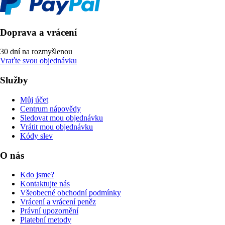
Doprava a vrácení
30 dní na rozmyšlenou
Vraťte svou objednávku
Služby
Můj účet
Centrum nápovědy
Sledovat mou objednávku
Vrátit mou objednávku
Kódy slev
O nás
Kdo jsme?
Kontaktujte nás
Všeobecné obchodní podmínky
Vrácení a vrácení peněz
Právní upozornění
Platební metody