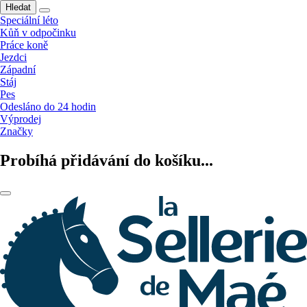
Hledat
Speciální léto
Kůň v odpočinku
Práce koně
Jezdci
Západní
Stáj
Pes
Odesláno do 24 hodin
Výprodej
Značky
Probíhá přidávání do košíku...