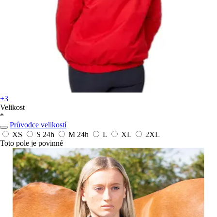
+3
Velikost
*
Průvodce velikostí
XS
S
24h
M
24h
L
XL
2XL
Toto pole je povinné