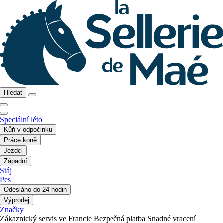
Hledat
Speciální léto
Kůň v odpočinku
Práce koně
Jezdci
Západní
Stáj
Pes
Odesláno do 24 hodin
Výprodej
Značky
Zákaznický servis ve Francie
Bezpečná platba
Snadné vracení