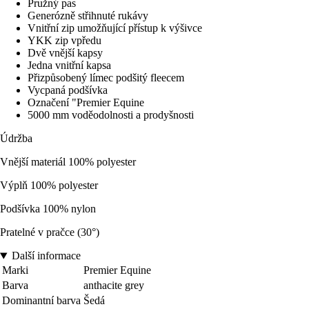
Pružný pas
Generózně střihnuté rukávy
Vnitřní zip umožňující přístup k výšivce
YKK zip vpředu
Dvě vnější kapsy
Jedna vnitřní kapsa
Přizpůsobený límec podšitý fleecem
Vycpaná podšívka
Označení "Premier Equine
5000 mm voděodolnosti a prodyšnosti
Údržba
Vnější materiál 100% polyester
Výplň 100% polyester
Podšívka 100% nylon
Pratelné v pračce (30°)
Další informace
Marki
Premier Equine
Barva
anthacite grey
Dominantní barva
Šedá