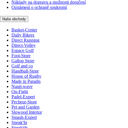
Náklady na dopravu a možnosti doručení
Oznámení o ochraně soukromí
Naše obchody
Basket-Center
Daily Bikers
Direct Running
Direct-Volley
Espace Golf
Foot-Store
Gallop Store
Golf and co
Handball-Store
House of Rugby
Made in Paradis
Nauti-wave
On-Fight
Padel-Expert
Pecheur-Store
Pet and Garden
Slowood Interior
Smash-Expert
Sneak'In
Sneakids