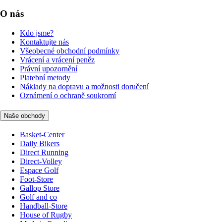
O nás
Kdo jsme?
Kontaktujte nás
Všeobecné obchodní podmínky
Vrácení a vrácení peněz
Právní upozornění
Platební metody
Náklady na dopravu a možnosti doručení
Oznámení o ochraně soukromí
Naše obchody
Basket-Center
Daily Bikers
Direct Running
Direct-Volley
Espace Golf
Foot-Store
Gallop Store
Golf and co
Handball-Store
House of Rugby