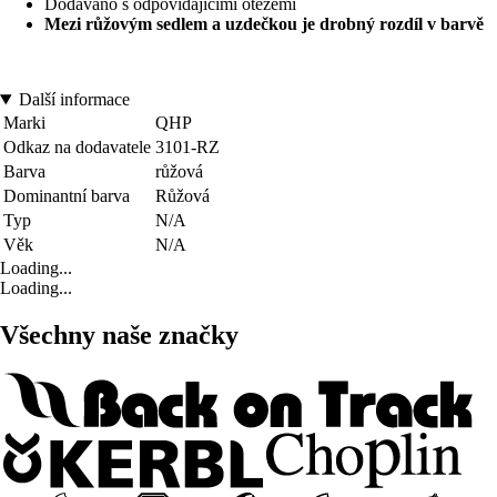
Dodáváno s odpovídajícími otěžemi
Mezi růžovým sedlem a uzdečkou je drobný rozdíl v barvě
Další informace
Marki
QHP
Odkaz na dodavatele
3101-RZ
Barva
růžová
Dominantní barva
Růžová
Typ
N/A
Věk
N/A
Loading...
Loading...
Všechny naše značky