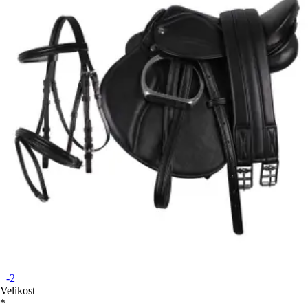
+-2
Velikost
*