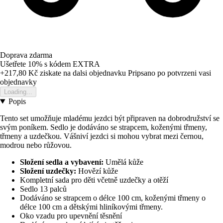
Doprava zdarma
Ušetřete 10%
s kódem
EXTRA
+217,80 Kč
ziskate na dalsi objednavku
Pripsano po potvrzeni vasi
objednavky
Loading...
Popis
Tento set umožňuje mladému jezdci být připraven na dobrodružství se
svým poníkem. Sedlo je dodáváno se strapcem, koženými třmeny,
třmeny a uzdečkou. Vášniví jezdci si mohou vybrat mezi černou,
modrou nebo růžovou.
Složení sedla a vybavení:
Umělá kůže
Složení uzdečky:
Hovězí kůže
Kompletní sada pro děti včetně uzdečky a otěží
Sedlo 13 palců
Dodáváno se strapcem o délce 100 cm, koženými třmeny o
délce 100 cm a dětskými hliníkovými třmeny.
Oko vzadu pro upevnění těsnění