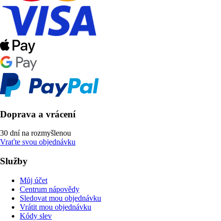
Doprava a vrácení
30 dní na rozmyšlenou
Vraťte svou objednávku
Služby
Můj účet
Centrum nápovědy
Sledovat mou objednávku
Vrátit mou objednávku
Kódy slev