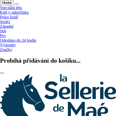
Hledat
Speciální léto
Kůň v odpočinku
Práce koně
Jezdci
Západní
Stáj
Pes
Odesláno do 24 hodin
Výprodej
Značky
Probíhá přidávání do košíku...