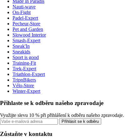
Made in Paradis
Nauti-wave
On-Fight
Padel-Expert
Pecheur-Store
Pet and Garden
Slowood Interior
Smash-Expert
Sneak'In
Sneakids
Sport is good
Training-Fit
Trek-Expert
Triathlon-Expert
TripnBikers
Vélo-Store
Winter-Expert
Přihlaste se k odběru našeho zpravodaje
Využijte slevu 10 % při přihlášení k odběru našeho zpravodaje.
Přihlásit se k odběru
Zůstaňte v kontaktu