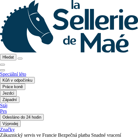
Hledat
Speciální léto
Kůň v odpočinku
Práce koně
Jezdci
Západní
Stáj
Pes
Odesláno do 24 hodin
Výprodej
Značky
Zákaznický servis ve Francie
Bezpečná platba
Snadné vracení