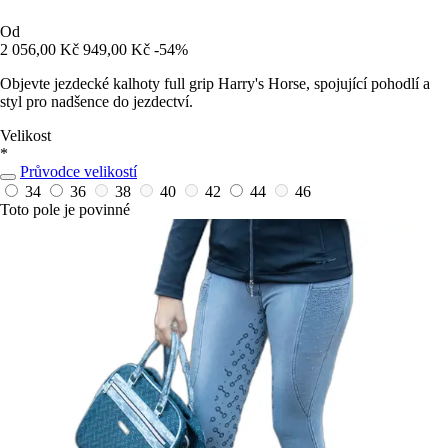
Od
2 056,00 Kč
949,00 Kč
-54%
Objevte jezdecké kalhoty full grip Harry's Horse, spojující pohodlí a
styl pro nadšence do jezdectví.
Velikost
*
Průvodce velikostí
34
36
38
40
42
44
46
Toto pole je povinné