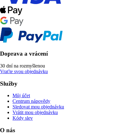
Doprava a vrácení
30 dní na rozmyšlenou
Vraťte svou objednávku
Služby
Můj účet
Centrum nápovědy
Sledovat mou objednávku
Vrátit mou objednávku
Kódy slev
O nás