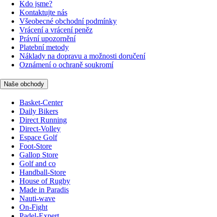
Kdo jsme?
Kontaktujte nás
Všeobecné obchodní podmínky
Vrácení a vrácení peněz
Právní upozornění
Platební metody
Náklady na dopravu a možnosti doručení
Oznámení o ochraně soukromí
Naše obchody
Basket-Center
Daily Bikers
Direct Running
Direct-Volley
Espace Golf
Foot-Store
Gallop Store
Golf and co
Handball-Store
House of Rugby
Made in Paradis
Nauti-wave
On-Fight
Padel-Expert