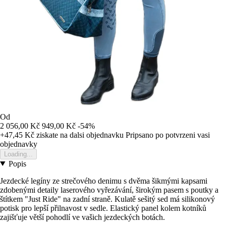
Od
2 056,00 Kč
949,00 Kč
-54%
+47,45 Kč
ziskate na dalsi objednavku
Pripsano po potvrzeni vasi
objednavky
Loading...
Popis
Jezdecké legíny ze strečového denimu s dvěma šikmými kapsami
zdobenými detaily laserového vyřezávání, širokým pasem s poutky a
štítkem "Just Ride" na zadní straně. Kulatě sešitý sed má silikonový
potisk pro lepší přilnavost v sedle. Elastický panel kolem kotníků
zajišťuje větší pohodlí ve vašich jezdeckých botách.