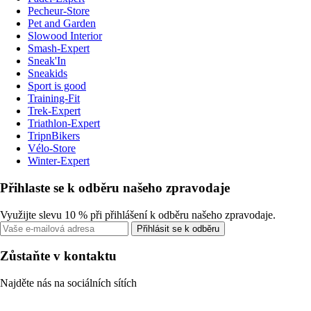
Pecheur-Store
Pet and Garden
Slowood Interior
Smash-Expert
Sneak'In
Sneakids
Sport is good
Training-Fit
Trek-Expert
Triathlon-Expert
TripnBikers
Vélo-Store
Winter-Expert
Přihlaste se k odběru našeho zpravodaje
Využijte slevu 10 % při přihlášení k odběru našeho zpravodaje.
Přihlásit se k odběru
Zůstaňte v kontaktu
Najděte nás na sociálních sítích