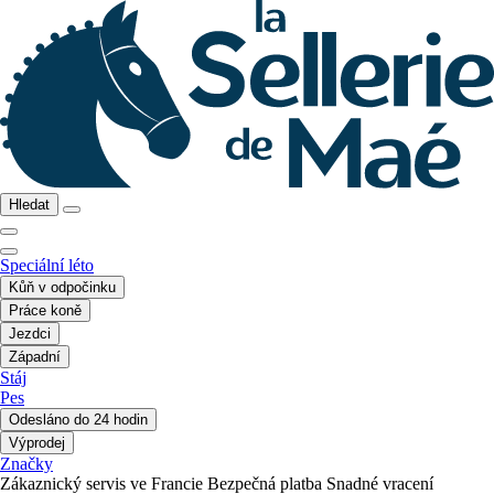
Hledat
Speciální léto
Kůň v odpočinku
Práce koně
Jezdci
Západní
Stáj
Pes
Odesláno do 24 hodin
Výprodej
Značky
Zákaznický servis ve Francie
Bezpečná platba
Snadné vracení