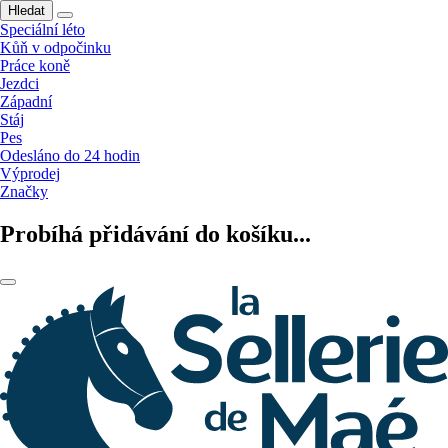
Hledat
Speciální léto
Kůň v odpočinku
Práce koně
Jezdci
Západní
Stáj
Pes
Odesláno do 24 hodin
Výprodej
Značky
Probíhá přidávání do košíku...