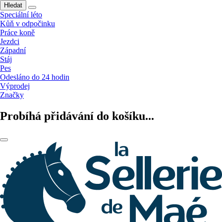
Hledat
Speciální léto
Kůň v odpočinku
Práce koně
Jezdci
Západní
Stáj
Pes
Odesláno do 24 hodin
Výprodej
Značky
Probíhá přidávání do košíku...