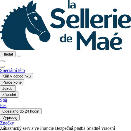
Hledat
Speciální léto
Kůň v odpočinku
Práce koně
Jezdci
Západní
Stáj
Pes
Odesláno do 24 hodin
Výprodej
Značky
Zákaznický servis ve Francie
Bezpečná platba
Snadné vracení