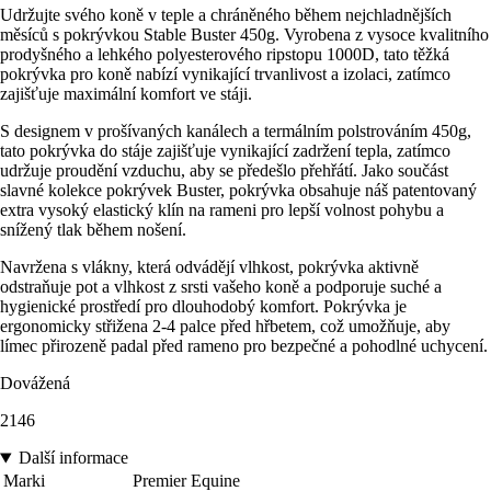
Udržujte svého koně v teple a chráněného během nejchladnějších
měsíců s pokrývkou Stable Buster 450g. Vyrobena z vysoce kvalitního
prodyšného a lehkého polyesterového ripstopu 1000D, tato těžká
pokrývka pro koně nabízí vynikající trvanlivost a izolaci, zatímco
zajišťuje maximální komfort ve stáji.
S designem v prošívaných kanálech a termálním polstrováním 450g,
tato pokrývka do stáje zajišťuje vynikající zadržení tepla, zatímco
udržuje proudění vzduchu, aby se předešlo přehřátí. Jako součást
slavné kolekce pokrývek Buster, pokrývka obsahuje náš patentovaný
extra vysoký elastický klín na rameni pro lepší volnost pohybu a
snížený tlak během nošení.
Navržena s vlákny, která odvádějí vlhkost, pokrývka aktivně
odstraňuje pot a vlhkost z srsti vašeho koně a podporuje suché a
hygienické prostředí pro dlouhodobý komfort. Pokrývka je
ergonomicky střižena 2-4 palce před hřbetem, což umožňuje, aby
límec přirozeně padal před rameno pro bezpečné a pohodlné uchycení.
Dovážená
2146
Další informace
Marki
Premier Equine