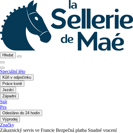
Hledat
Speciální léto
Kůň v odpočinku
Práce koně
Jezdci
Západní
Stáj
Pes
Odesláno do 24 hodin
Výprodej
Značky
Zákaznický servis ve Francie
Bezpečná platba
Snadné vracení