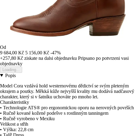
Od
9 684,00 Kč
5 156,00 Kč
-47%
+257,80 Kč
ziskate na dalsi objednavku
Pripsano po potvrzeni vasi
objednavky
Loading...
Popis
Model Cora vzdává hold westernovému dědictví se svým pleteným
okrajem a poutky. Měkká kůže nejvyšší kvality mu dodává nadčasový
charakter, který si v šatníku uchováte po mnoho let.
Charakteristiky
• Technologie ATS® pro ergonomickou oporu na nerovných površích
• Ručně kované kožené podešve s rostlinným tanningem
• Ručně vyrobeno v Mexiku
Velikost a střih
• Výška: 22,8 cm
• Talíř Dress