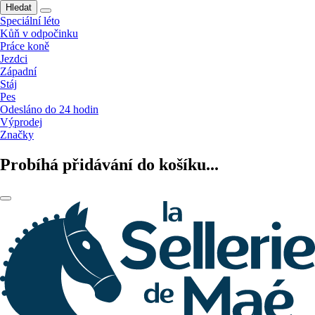
Hledat
Speciální léto
Kůň v odpočinku
Práce koně
Jezdci
Západní
Stáj
Pes
Odesláno do 24 hodin
Výprodej
Značky
Probíhá přidávání do košíku...