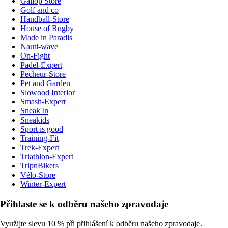
Gallop Store
Golf and co
Handball-Store
House of Rugby
Made in Paradis
Nauti-wave
On-Fight
Padel-Expert
Pecheur-Store
Pet and Garden
Slowood Interior
Smash-Expert
Sneak'In
Sneakids
Sport is good
Training-Fit
Trek-Expert
Triathlon-Expert
TripnBikers
Vélo-Store
Winter-Expert
Přihlaste se k odběru našeho zpravodaje
Využijte slevu 10 % při přihlášení k odběru našeho zpravodaje.