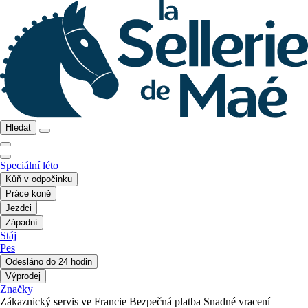
Hledat
Speciální léto
Kůň v odpočinku
Práce koně
Jezdci
Západní
Stáj
Pes
Odesláno do 24 hodin
Výprodej
Značky
Zákaznický servis ve Francie
Bezpečná platba
Snadné vracení