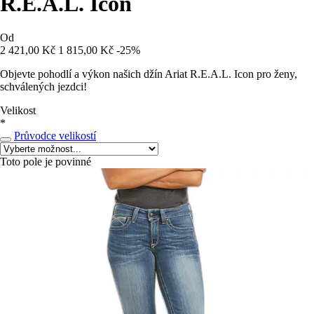
R.E.A.L. Icon
Od
2 421,00 Kč
1 815,00 Kč
-25%
Objevte pohodlí a výkon našich džín Ariat R.E.A.L. Icon pro ženy,
schválených jezdci!
Velikost
*
Průvodce velikostí
Toto pole je povinné