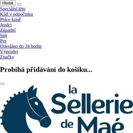
Hledat
Speciální léto
Kůň v odpočinku
Práce koně
Jezdci
Západní
Stáj
Pes
Odesláno do 24 hodin
Výprodej
Značky
Probíhá přidávání do košíku...