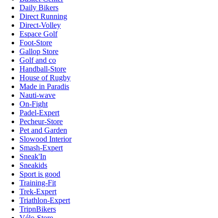
Daily Bikers
Direct Running
Direct-Volley
Espace Golf
Foot-Store
Gallop Store
Golf and co
Handball-Store
House of Rugby
Made in Paradis
Nauti-wave
On-Fight
Padel-Expert
Pecheur-Store
Pet and Garden
Slowood Interior
Smash-Expert
Sneak'In
Sneakids
Sport is good
Training-Fit
Trek-Expert
Triathlon-Expert
TripnBikers
Vélo-Store