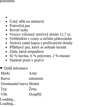
pohodlím.
Úzký střih na stehnech
Poloviční pas
Rovné nohy
Vysoce výkonný strečový denim 11,7 oz
Světléušení s vousy a ručním pískováním
Stylová zadní kapsa s prošívanými detaily
Přiléhavý pas, který se nebude kroutit
Záda, která nespadnou
92 % bavlna, 6 % polyester, 2 % elastan
Studené praní v pračce
Další informace
Marki
Ariat
Barva
rainstorm
Dominantní barva
Modrá
Typ
Žena
Věk
Dospělý
Loading...
Loading...