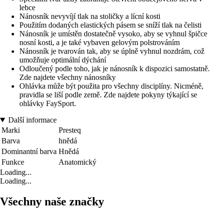
lebce
Nánosník nevyvíjí tlak na stoličky a lícní kosti
Použitím dodaných elastických pásem se sníží tlak na čelisti
Nánosník je umístěn dostatečně vysoko, aby se vyhnul špičce
nosní kosti, a je také vybaven gelovým polstrováním
Nánosník je tvarován tak, aby se úplně vyhnul nozdrám, což
umožňuje optimální dýchání
Odloučený podle toho, jak je nánosník k dispozici samostatně.
Zde najdete všechny nánosníky
Ohlávka může být použita pro všechny disciplíny. Nicméně,
pravidla se liší podle země. Zde najdete pokyny týkající se
ohlávky FaySport.
Další informace
Marki
Presteq
Barva
hnědá
Dominantní barva
Hnědá
Funkce
Anatomický
Loading...
Loading...
Všechny naše značky