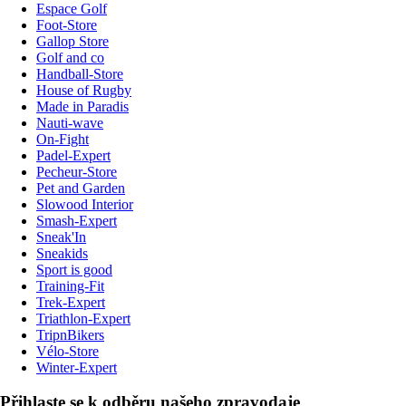
Espace Golf
Foot-Store
Gallop Store
Golf and co
Handball-Store
House of Rugby
Made in Paradis
Nauti-wave
On-Fight
Padel-Expert
Pecheur-Store
Pet and Garden
Slowood Interior
Smash-Expert
Sneak'In
Sneakids
Sport is good
Training-Fit
Trek-Expert
Triathlon-Expert
TripnBikers
Vélo-Store
Winter-Expert
Přihlaste se k odběru našeho zpravodaje