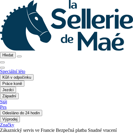
Hledat
Speciální léto
Kůň v odpočinku
Práce koně
Jezdci
Západní
Stáj
Pes
Odesláno do 24 hodin
Výprodej
Značky
Zákaznický servis ve Francie
Bezpečná platba
Snadné vracení