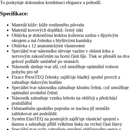
To poskytuje dokonalou kombinaci elegance a pohodlí.
Specifikace:
Materiál kůže: kůže rostlinného původu
Materiál kovových doplňků: černý nikl
Ohlávka je dokončena lesklou koženou uzdou s třpytivým
okrajem a má čelenku s blyštivými kamínky
Ohlávka s 12 anatomickými vlastnostmi
Speciální tvar nánosníku ulevuje vazům v oblasti krku a
nervovým zakončením na horní části šíje. Tlak se přenáší na dva
gelové polštáře umístěné po stranách
Nánosník sleduje tvar uší, což umožňuje optimální volnost
pohybu pro ně
Fixace PressTEQ čelenky zajišťuje hladký spodní povrch a
zabraňuje tlakovým bodům
Speciální tvar nánosníku zabraňuje kloubu čelisti, což umožňuje
optimální uvolnění čelisti
Nánosník zabraňuje vzniku hrbolu na obličeji a předchází
podráždění
Odstraněním spodního popruhu se trachea již nemůže
zablokovat ani podráždit
Systém ElasTEQ na postrojích zajišťuje elastické spojení s
tlamou a zabraňuje příliš velkému tlaku na vrchní části hlavy
Speciální tvar uzdy zabraňuje otevření obličejového nervu v