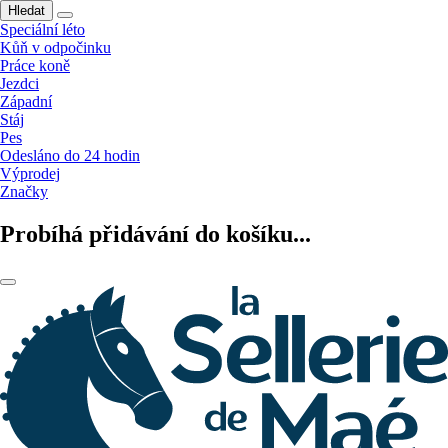
Hledat
Speciální léto
Kůň v odpočinku
Práce koně
Jezdci
Západní
Stáj
Pes
Odesláno do 24 hodin
Výprodej
Značky
Probíhá přidávání do košíku...