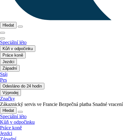
Hledat
Speciální léto
Kůň v odpočinku
Práce koně
Jezdci
Západní
Stáj
Pes
Odesláno do 24 hodin
Výprodej
Značky
Zákaznický servis ve Francie
Bezpečná platba
Snadné vracení
Hledat
Speciální léto
Kůň v odpočinku
Práce koně
Jezdci
Západní