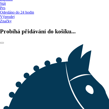
Stáj
Pes
Odesláno do 24 hodin
Výprodej
Značky
Probíhá přidávání do košíku...