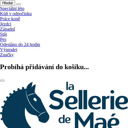
Hledat
Speciální léto
Kůň v odpočinku
Práce koně
Jezdci
Západní
Stáj
Pes
Odesláno do 24 hodin
Výprodej
Značky
Probíhá přidávání do košíku...