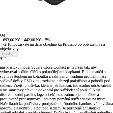
Od
1 693,00 Kč
1 442,00 Kč
-15%
+72,10 Kč
ziskate na dalsi objednavku
Pripsano po potvrzeni vasi
objednavky
Loading...
Popis
náš klasický model Square Close Contact je navržen tak, aby
vyhovoval sedlům CSO s pokročilejšími klapkami. Emblematičtí se
svým výstupkem na kohoutku a zakřiveným zadním profilem, naše
sedlové dečky CSO z mikrovlákna nabízejí praktičnost a pohodlí pod
sedlem. Vnější podšívka, která je jak luxusní, tak snadno udržovatelná
a má sametový efekt, je dokonalá pro každodenní použití. Nosí
diskrétní zadní pásek s logem LeMieux, zatímco jeho měkké a
profilované protiskluzové upevnění pomáhá udržet dečku na místě.
Naše ikonická podšívka z prodyšného přírodního bambusového vlákna
absorbuje a kontroluje pot pod sedlem. Je přirozeně antistatická,
antimikrobiální a rychleschnoucí. Dečka je také neuvěřitelně pohodlná