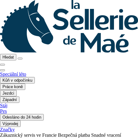
Hledat
Speciální léto
Kůň v odpočinku
Práce koně
Jezdci
Západní
Stáj
Pes
Odesláno do 24 hodin
Výprodej
Značky
Zákaznický servis ve Francie
Bezpečná platba
Snadné vracení