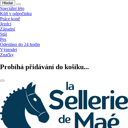
Hledat
Speciální léto
Kůň v odpočinku
Práce koně
Jezdci
Západní
Stáj
Pes
Odesláno do 24 hodin
Výprodej
Značky
Probíhá přidávání do košíku...