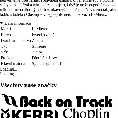
neuvěřitelně všestranné. Hedvábná tkanina, ultra jemné švy a ploché
stehy snižují tření a minimalizují objem, když je nošeno pod fleecovou
mikinou nebo dlouhým či bezrukávovým kabátem. Navrženo tak, aby
ladilo s kolekcí Classique v nejpopulárnějších barvách LeMieux.
Další informace
Marki
LeMieux
Barva
lovecká zeleň
Dominantní barva
Zelená
Typ
Smíšené
Věk
Junior
Funkce
Dlouhé rukávy
Hlavní materiál
Syntetický materiál
Loading...
Loading...
Všechny naše značky