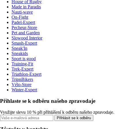
House of Rugby
Made in Paradis
Nauti-wave
On-Fight
Padel-Expert
Pecheur-Store
Pet and Garden
Slowood Interior
Smash-Expert
Sneak'In
Sneakids
Sport is good
Training-Fit
Trek-Expert
Triathlon-Expert
TripnBikers
Vélo-Store
Winter-Expert
Přihlaste se k odběru našeho zpravodaje
Využijte slevu 10 % při přihlášení k odběru našeho zpravodaje.
Přihlásit se k odběru