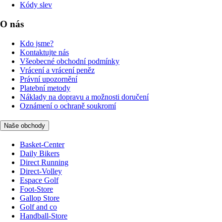
Kódy slev
O nás
Kdo jsme?
Kontaktujte nás
Všeobecné obchodní podmínky
Vrácení a vrácení peněz
Právní upozornění
Platební metody
Náklady na dopravu a možnosti doručení
Oznámení o ochraně soukromí
Naše obchody
Basket-Center
Daily Bikers
Direct Running
Direct-Volley
Espace Golf
Foot-Store
Gallop Store
Golf and co
Handball-Store