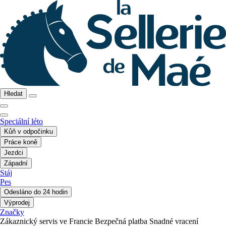
Hledat
Speciální léto
Kůň v odpočinku
Práce koně
Jezdci
Západní
Stáj
Pes
Odesláno do 24 hodin
Výprodej
Značky
Zákaznický servis ve Francie
Bezpečná platba
Snadné vracení