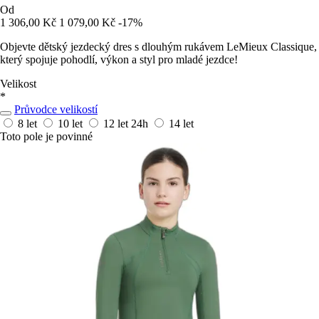
Od
1 306,00 Kč
1 079,00 Kč
-17%
Objevte dětský jezdecký dres s dlouhým rukávem LeMieux Classique,
který spojuje pohodlí, výkon a styl pro mladé jezdce!
Velikost
*
Průvodce velikostí
8 let
10 let
12 let
24h
14 let
Toto pole je povinné