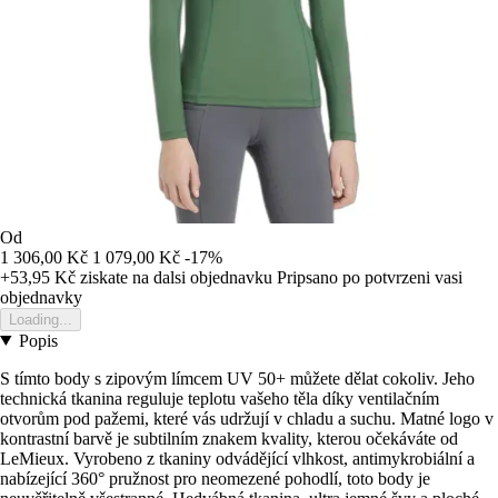
Od
1 306,00 Kč
1 079,00 Kč
-17%
+53,95 Kč
ziskate na dalsi objednavku
Pripsano po potvrzeni vasi
objednavky
Loading...
Popis
S tímto body s zipovým límcem UV 50+ můžete dělat cokoliv. Jeho
technická tkanina reguluje teplotu vašeho těla díky ventilačním
otvorům pod pažemi, které vás udržují v chladu a suchu. Matné logo v
kontrastní barvě je subtilním znakem kvality, kterou očekáváte od
LeMieux. Vyrobeno z tkaniny odvádějící vlhkost, antimykrobiální a
nabízející 360° pružnost pro neomezené pohodlí, toto body je