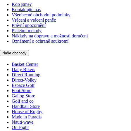
Kdo jsme?
Kontaktujte nás
Všeobecné obchodní podmínky
Vrácení a vrácení peněz
Právní upozornění
Platební metody
Náklady na dopravu a možnosti doručení
Oznámení o ochraně soukromí
Naše obchody
Basket-Center
Daily Bikers
Direct Running
Direct-Volley
Espace Golf
Foot-Store
Gallop Store
Golf and co
Handball-Store
House of Rugby
Made in Paradis
Nauti-wave
On-Fight