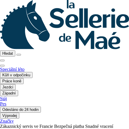
Hledat
Speciální léto
Kůň v odpočinku
Práce koně
Jezdci
Západní
Stáj
Pes
Odesláno do 24 hodin
Výprodej
Značky
Zákaznický servis ve Francie
Bezpečná platba
Snadné vracení