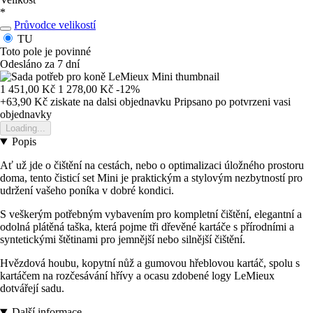
*
Průvodce velikostí
TU
Toto pole je povinné
Odesláno za 7 dní
1 451,00 Kč
1 278,00 Kč
-12%
+63,90 Kč
ziskate na dalsi objednavku
Pripsano po potvrzeni vasi
objednavky
Loading...
Popis
Ať už jde o čištění na cestách, nebo o optimalizaci úložného prostoru
doma, tento čisticí set Mini je praktickým a stylovým nezbytností pro
udržení vašeho poníka v dobré kondici.
S veškerým potřebným vybavením pro kompletní čištění, elegantní a
odolná plátěná taška, která pojme tři dřevěné kartáče s přírodními a
syntetickými štětinami pro jemnější nebo silnější čištění.
Hvězdová houbu, kopytní nůž a gumovou hřeblovou kartáč, spolu s
kartáčem na rozčesávání hřívy a ocasu zdobené logy LeMieux
dotvářejí sadu.
Další informace