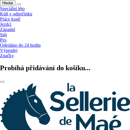
Hledat
Speciální léto
Kůň v odpočinku
Práce koně
Jezdci
Západní
Stáj
Pes
Odesláno do 24 hodin
Výprodej
Značky
Probíhá přidávání do košíku...