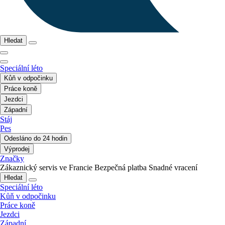
Hledat
Speciální léto
Kůň v odpočinku
Práce koně
Jezdci
Západní
Stáj
Pes
Odesláno do 24 hodin
Výprodej
Značky
Zákaznický servis ve Francie
Bezpečná platba
Snadné vracení
Hledat
Speciální léto
Kůň v odpočinku
Práce koně
Jezdci
Západní