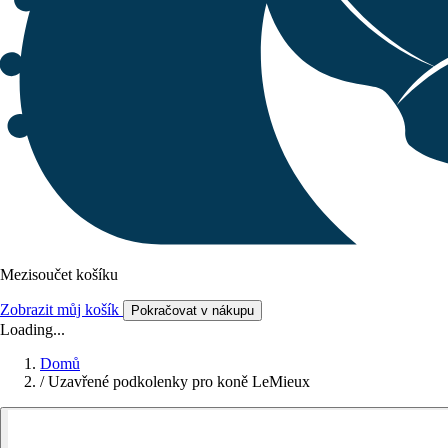
Mezisoučet košíku
Zobrazit můj košík
Pokračovat v nákupu
Loading...
Domů
/
Uzavřené podkolenky pro koně LeMieux