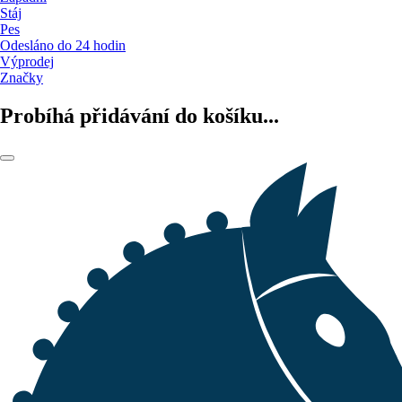
Stáj
Pes
Odesláno do 24 hodin
Výprodej
Značky
Probíhá přidávání do košíku...