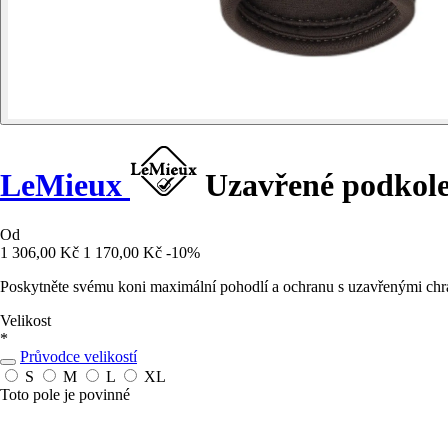
LeMieux
Uzavřené podkole
Od
1 306,00 Kč
1 170,00 Kč
-10%
Poskytněte svému koni maximální pohodlí a ochranu s uzavřenými chrá
Velikost
*
Průvodce velikostí
S
M
L
XL
Toto pole je povinné