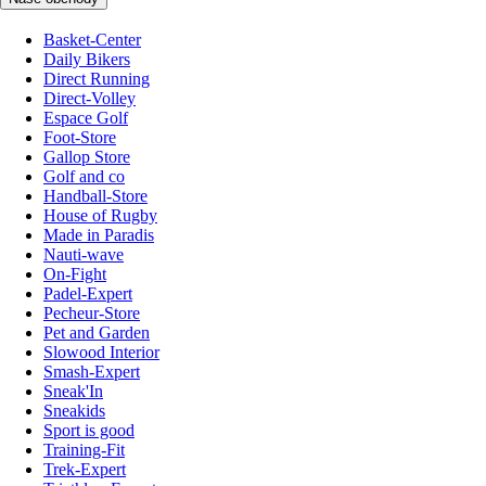
Basket-Center
Daily Bikers
Direct Running
Direct-Volley
Espace Golf
Foot-Store
Gallop Store
Golf and co
Handball-Store
House of Rugby
Made in Paradis
Nauti-wave
On-Fight
Padel-Expert
Pecheur-Store
Pet and Garden
Slowood Interior
Smash-Expert
Sneak'In
Sneakids
Sport is good
Training-Fit
Trek-Expert