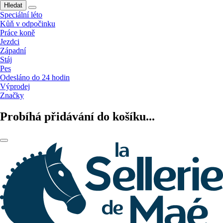
Hledat
Speciální léto
Kůň v odpočinku
Práce koně
Jezdci
Západní
Stáj
Pes
Odesláno do 24 hodin
Výprodej
Značky
Probíhá přidávání do košíku...