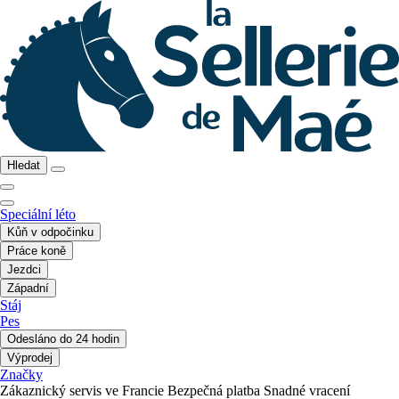
Hledat
Speciální léto
Kůň v odpočinku
Práce koně
Jezdci
Západní
Stáj
Pes
Odesláno do 24 hodin
Výprodej
Značky
Zákaznický servis ve Francie
Bezpečná platba
Snadné vracení