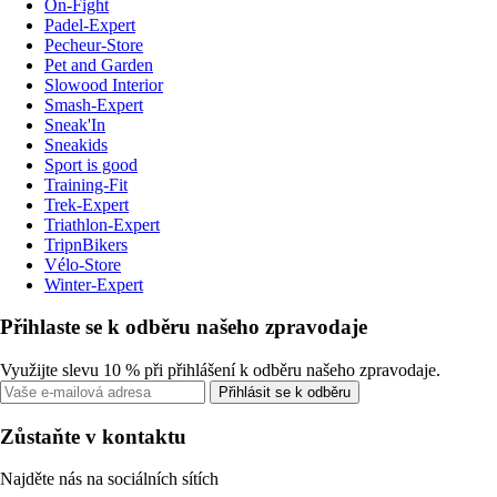
On-Fight
Padel-Expert
Pecheur-Store
Pet and Garden
Slowood Interior
Smash-Expert
Sneak'In
Sneakids
Sport is good
Training-Fit
Trek-Expert
Triathlon-Expert
TripnBikers
Vélo-Store
Winter-Expert
Přihlaste se k odběru našeho zpravodaje
Využijte slevu 10 % při přihlášení k odběru našeho zpravodaje.
Přihlásit se k odběru
Zůstaňte v kontaktu
Najděte nás na sociálních sítích