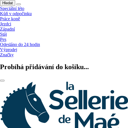
Hledat
Speciální léto
Kůň v odpočinku
Práce koně
Jezdci
Západní
Stáj
Pes
Odesláno do 24 hodin
Výprodej
Značky
Probíhá přidávání do košíku...