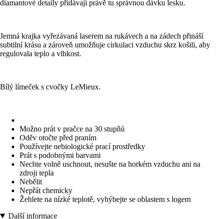
diamantové detaily přidávají právě tu správnou dávku lesku.
Jemná krajka vyřezávaná laserem na rukávech a na zádech přináší
subtilní krásu a zároveň umožňuje cirkulaci vzduchu skrz košili, aby
regulovala teplo a vlhkost.
Bílý límeček s cvočky LeMieux.
Možno prát v pračce na 30 stupňů
Oděv otočte před praním
Používejte nebiologické prací prostředky
Prát s podobnými barvami
Nechte volně uschnout, nesušte na horkém vzduchu ani na
zdroji tepla
Nebělit
Nepřát chemicky
Žehlete na nízké teplotě, vyhýbejte se oblastem s logem
Další informace