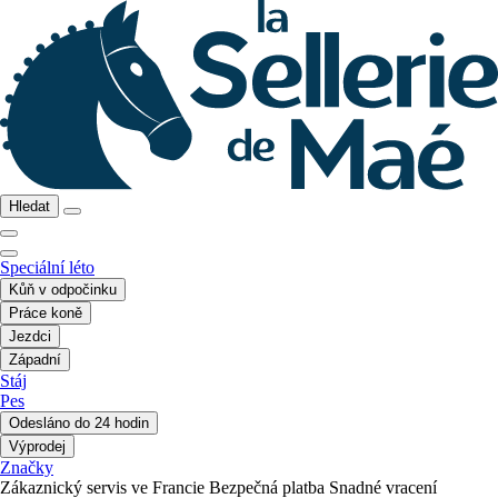
Hledat
Speciální léto
Kůň v odpočinku
Práce koně
Jezdci
Západní
Stáj
Pes
Odesláno do 24 hodin
Výprodej
Značky
Zákaznický servis ve Francie
Bezpečná platba
Snadné vracení