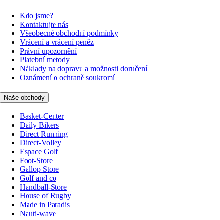
Kdo jsme?
Kontaktujte nás
Všeobecné obchodní podmínky
Vrácení a vrácení peněz
Právní upozornění
Platební metody
Náklady na dopravu a možnosti doručení
Oznámení o ochraně soukromí
Naše obchody
Basket-Center
Daily Bikers
Direct Running
Direct-Volley
Espace Golf
Foot-Store
Gallop Store
Golf and co
Handball-Store
House of Rugby
Made in Paradis
Nauti-wave