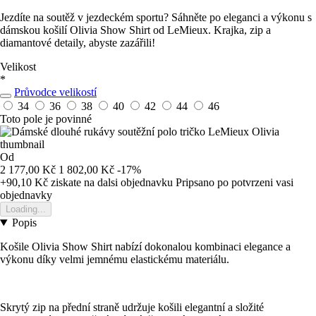
Jezdíte na soutěž v jezdeckém sportu? Sáhněte po eleganci a výkonu s
dámskou košilí Olivia Show Shirt od LeMieux. Krajka, zip a
diamantové detaily, abyste zazářili!
Velikost
*
Průvodce velikostí
34
36
38
40
42
44
46
Toto pole je povinné
Od
2 177,00 Kč
1 802,00 Kč
-17%
+90,10 Kč
ziskate na dalsi objednavku
Pripsano po potvrzeni vasi
objednavky
Loading...
Popis
Košile Olivia Show Shirt nabízí dokonalou kombinaci elegance a
výkonu díky velmi jemnému elastickému materiálu.
Skrytý zip na přední straně udržuje košili elegantní a složité